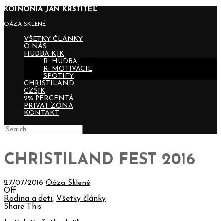
KOINONIA JÁN KRSTITEĽ
OÁZA SKLENÉ
VŠETKY ČLÁNKY
O NÁS
HUDBA KJK
R: HUDBA
R: MOTIVÁCIE
SPOTIFY
CHRISTILAND
CZŠJK
2% PERCENTÁ
PRIVAT ZÓNA
KONTAKT
CHRISTILAND FEST 2016
27/07/2016
Oáza Sklené
Off
Rodina a deti
,
Všetky články
Share This