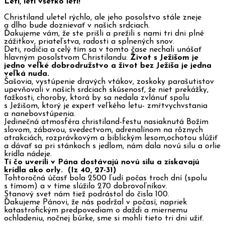
Letí, letí všetko letí!
Christiland uletel rýchlo, ale jeho posolstvo stále zneje
a dlho bude doznievať v našich srdciach.
Ďakujeme vám, že ste prišli a prežili s nami tri dni plné
zážitkov, priateľstva, radosti a splnených snov.
Deti, rodičia a celý tím sa v tomto čase nechali unášať
hlavným posolstvom Christilandu:
Život s Ježišom je
jedno veľké dobrodružstvo a život bez Ježiša je jedna
veľká nuda.
Šašovia, vystúpenie dravých vtákov, zoskoky parašutistov
upevňovali v našich srdciach skúsenosť, že niet prekážky,
ťažkosti, choroby, ktorá by sa nedala zvlánuť spolu
s Ježišom, ktorý je expert veľkého letu- zmŕtvychvstania
a nanebovstúpenia.
Jedinečná atmosféra christiland-festu nasiaknutá Božím
slovom, zábavou, svedectvom, adrenalínom na rôznych
atrakciách, rozprávkovým a biblickým lesom,ochotou slúžiť
a dávať sa pri stánkoch s jedlom, nám dala novú silu a orlie
krídla nádeje.
Tí čo uverili v Pána dostávajú novú silu a získavajú
krídla ako orly. (
Iz 40, 27-31)
Tohtoročná účasť bola 2500 ľudí počas troch dní (spolu
s tímom) a v tíme slúžilo 270 dobrovoľníkov.
Stanový svet nám tiež podrástol do čisla 100.
Ďakujeme Pánovi, že nás podržal v počasí, napriek
katastrofickým predpovediam o daždi a miernemu
ochladeniu, nočnej búrke, sme si mohli tieto tri dni užiť.