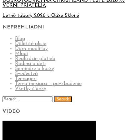
DOBROVOĽNÍCI NA CHRISTILAND FESTE 2026 ///
VERNÍ PRIATELIA
Letné tábory 2026 v Oáze Sklené
NEPREHLIADNI
Blog
Dôležité akcie
Dom modlitby
Mladí
Realizácie platieb
Rodina a deti
Semináre a kurzy
Svedectvá
Teenageri
Téma mesiaca – povzbudenie
Všetky články
VIDEO