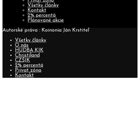
Privat zóna
Všetky články
Kontakt
2% percentá
Plánované akcie
Autorské práva : Koinonia Ján Krstiteľ
Všetky články
O nás
HUDBA KJK
Christiland
CZŠJK
2% percentá
Privat zóna
Kontakt