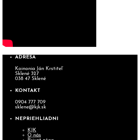
ADRESA
Koinonia Ján Krstiteľ
Sklené 327
038 47 Sklené
KONTAKT
0904 777 709
sklene@kjk.sk
NEPRIEHLIADNI
KJK
O nás