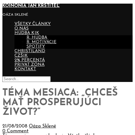
KOINONIA JÁN KRSTITEĽ
OÁZA SKLENÉ
VŠETKY ČLÁNKY
O NÁS
HUDBA KJK
R: HUDBA
R: MOTIVÁCIE
SPOTIFY
CHRISTILAND
CZŠJK
2% PERCENTÁ
PRIVAT ZÓNA
KONTAKT
TÉMA MESIACA: „CHCEŠ
MAŤ PROSPERUJÚCI
ŽIVOT?“
21/08/2008
Oáza Sklené
0 Comment