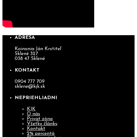
ADRESA
Koinonia Ján Krstiteľ
Sklené 327
038 47 Sklené
KONTAKT
0904 777 709
sklene@kjk.sk
NEPRIEHLIADNI
KJK
O nás
Privat zóna
Všetky články
Kontakt
2% percentá