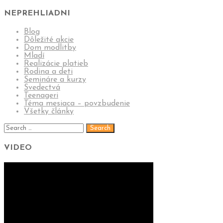
NEPREHLIADNI
Blog
Dôležité akcie
Dom modlitby
Mladí
Realizácie platieb
Rodina a deti
Semináre a kurzy
Svedectvá
Teenageri
Téma mesiaca – povzbudenie
Všetky články
VIDEO