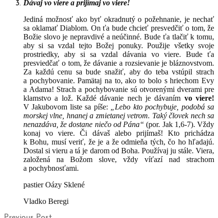
Dávaj vo viere a prijímaj vo viere!
Jediná možnosť ako byť okradnutý o požehnanie, je nechať
sa oklamať Diablom. On ťa bude chcieť presvedčiť o tom, že
Božie slovo je nepravdivé a neúčinné. Bude ťa tlačiť k tomu,
aby si sa vzdal tejto Božej ponuky. Použije všetky svoje
prostriedky, aby si sa vzdal dávania vo viere. Bude ťa
presviedčať o tom, že dávanie a rozsievanie je bláznovstvom.
Za každú cenu sa bude snažiť, aby do teba vstúpil strach
a pochybovanie. Pamätaj na to, ako to bolo s hriechom Evy
a Adama! Strach a pochybovanie sú otvorenými dverami pre
klamstvo a lož. Každé dávanie nech je dávaním
vo viere!
V Jakubovom liste sa píše:
„Lebo kto pochybuje, podobá sa
morskej vlne, hnanej a zmietanej vetrom. Taký človek nech sa
nenazdáva, že dostane niečo od Pána“
(por. Jak 1,6-7). Vždy
konaj vo viere. Či dávaš alebo prijímaš! Kto prichádza
k Bohu, musí veriť, že je a že odmieňa tých, čo ho hľadajú.
Dostal si vieru a tá je darom od Boha. Používaj ju stále. Viera,
založená na Božom slove, vždy víťazí nad strachom
a pochybnosťami.
pastier Oázy Sklené
Vladko Beregi
Previous Post