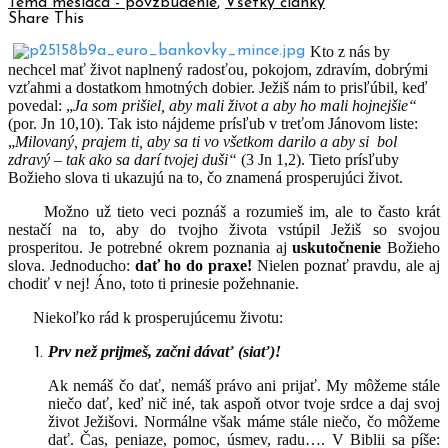
Téma mesiaca - povzbudenie
,
Všetky články
Share This
Kto z nás by
nechcel mať život naplnený radosťou, pokojom, zdravím, dobrými
vzťahmi a dostatkom hmotných dobier. Ježiš nám to prisľúbil, keď
povedal: „
Ja som prišiel, aby mali život a aby ho mali hojnejšie“
(por. Jn 10,10).
Tak isto nájdeme prísľub v treťom Jánovom liste:
„
Milovaný, prajem ti, aby sa ti vo všetkom darilo a aby si bol
zdravý – tak ako sa darí tvojej duši“
(3 Jn 1,2). Tieto prísľuby
Božieho slova ti ukazujú na to, čo znamená prosperujúci život.
Možno už tieto veci poznáš a rozumieš im, ale to často krát
nestačí na to, aby do tvojho života vstúpil Ježiš so svojou
prosperitou. Je potrebné okrem poznania aj
uskutočnenie
Božieho
slova. Jednoducho:
dať ho do praxe!
Nielen poznať pravdu, ale aj
chodiť v nej! Áno, toto ti prinesie požehnanie.
Niekoľko rád k prosperujúcemu životu:
Prv než prijmeš, začni dávať (siať)!
Ak nemáš čo dať, nemáš právo ani prijať. My môžeme stále
niečo dať, keď nič iné, tak aspoň otvor tvoje srdce a daj svoj
život Ježišovi. Normálne však máme stále niečo, čo môžeme
dať. Čas, peniaze, pomoc, úsmev, radu…. V Biblii sa píše: