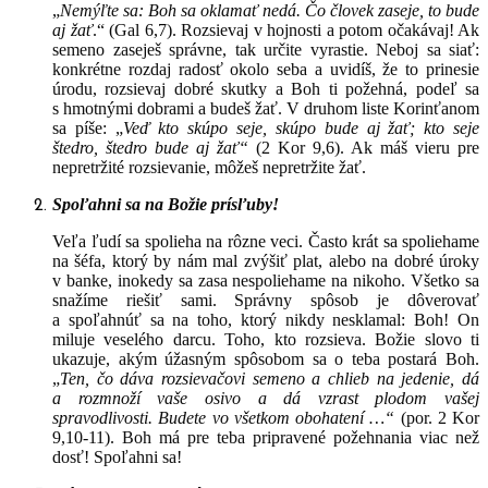
„
Nemýľte sa: Boh sa oklamať nedá. Čo človek zaseje, to bude
aj žať
.“ (Gal 6,7). Rozsievaj v hojnosti a potom očakávaj! Ak
semeno zaseješ správne, tak určite vyrastie. Neboj sa siať:
konkrétne rozdaj radosť okolo seba a uvidíš, že to prinesie
úrodu, rozsievaj dobré skutky a Boh ti požehná, podeľ sa
s hmotnými dobrami a budeš žať. V druhom liste Korinťanom
sa píše: „
Veď kto skúpo seje, skúpo bude aj žať; kto seje
štedro, štedro bude aj žať“
(2 Kor 9,6). Ak máš vieru pre
nepretržité rozsievanie, môžeš nepretržite žať.
Spoľahni sa na Božie prísľuby!
Veľa ľudí sa spolieha na rôzne veci. Často krát sa spoliehame
na šéfa, ktorý by nám mal zvýšiť plat, alebo na dobré úroky
v banke, inokedy sa zasa nespoliehame na nikoho. Všetko sa
snažíme riešiť sami. Správny spôsob je dôverovať
a spoľahnúť sa na toho, ktorý nikdy nesklamal: Boh! On
miluje veselého darcu. Toho, kto rozsieva. Božie slovo ti
ukazuje, akým úžasným spôsobom sa o teba postará Boh.
„
Ten, čo dáva rozsievačovi semeno a chlieb na jedenie, dá
a rozmnoží vaše osivo a dá vzrast plodom vašej
spravodlivosti. Budete vo všetkom obohatení …“
(por. 2 Kor
9,10-11). Boh má pre teba pripravené požehnania viac než
dosť! Spoľahni sa!