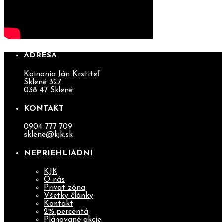
ADRESA
Koinonia Ján Krstiteľ
Sklené 327
038 47 Sklené
KONTAKT
0904 777 709
sklene@kjk.sk
NEPRIEHLIADNI
KJK
O nás
Privat zóna
Všetky články
Kontakt
2% percentá
Plánované akcie