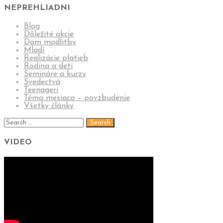
NEPREHLIADNI
Blog
Dôležité akcie
Dom modlitby
Mladí
Realizácie platieb
Rodina a deti
Semináre a kurzy
Svedectvá
Teenageri
Téma mesiaca – povzbudenie
Všetky články
VIDEO