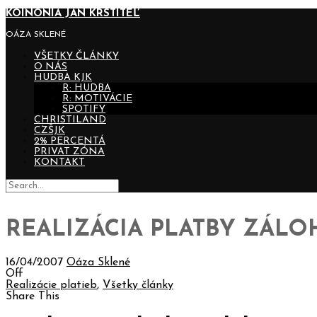
KOINONIA JÁN KRSTITEĽ
OÁZA SKLENÉ
VŠETKY ČLÁNKY
O NÁS
HUDBA KJK
R: HUDBA
R: MOTIVÁCIE
SPOTIFY
CHRISTILAND
CZŠJK
2% PERCENTÁ
PRIVAT ZÓNA
KONTAKT
REALIZÁCIA PLATBY ZÁLOHY
16/04/2007
Oáza Sklené
Off
Realizácie platieb
,
Všetky články
Share This