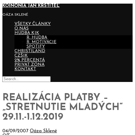
KOINONIA JÁN KRSTITEĽ
OÁZA SKLENÉ
VŠETKY ČLÁNKY
O NÁS
HUDBA KJK
R: HUDBA
R: MOTIVÁCIE
SPOTIFY
CHRISTILAND
CZŠJK
2% PERCENTÁ
PRIVAT ZÓNA
KONTAKT
REALIZÁCIA PLATBY –
„STRETNUTIE MLADÝCH“
29.11.-1.12.2019
04/09/2007
Oáza Sklené