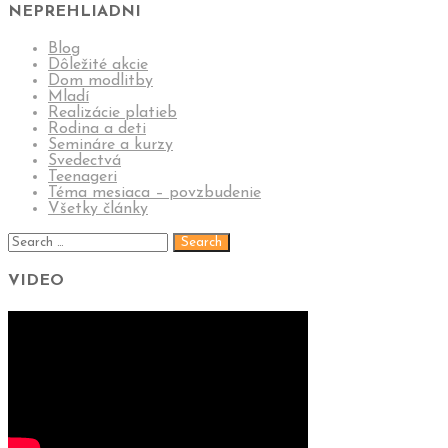
NEPREHLIADNI
Blog
Dôležité akcie
Dom modlitby
Mladí
Realizácie platieb
Rodina a deti
Semináre a kurzy
Svedectvá
Teenageri
Téma mesiaca – povzbudenie
Všetky články
VIDEO