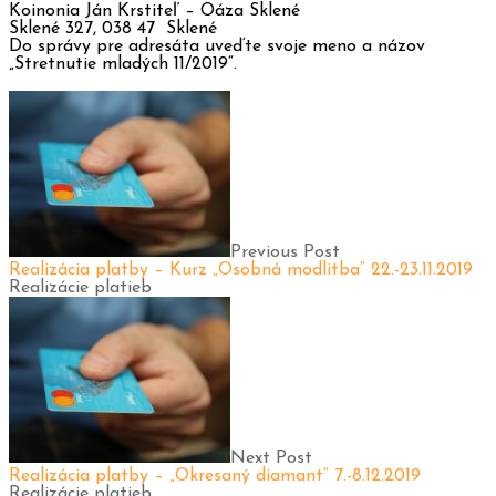
Koinonia Ján Krstiteľ – Oáza Sklené
Sklené 327, 038 47 Sklené
Do správy pre adresáta uveďte svoje meno a názov
„Stretnutie mladých 11/2019“.
Previous Post
Realizácia platby – Kurz „Osobná modlitba“ 22.-23.11.2019
Realizácie platieb
Next Post
Realizácia platby – „Okresaný diamant“ 7.-8.12.2019
Realizácie platieb