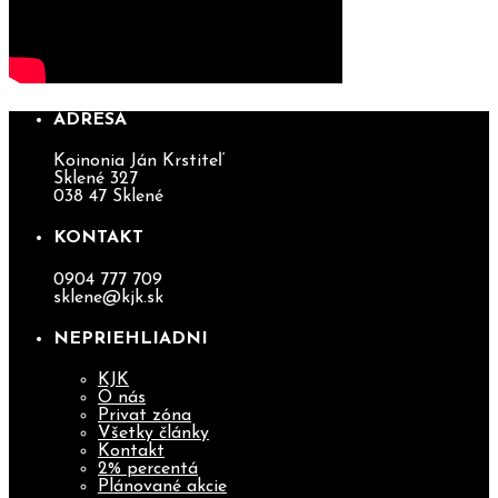
ADRESA
Koinonia Ján Krstiteľ
Sklené 327
038 47 Sklené
KONTAKT
0904 777 709
sklene@kjk.sk
NEPRIEHLIADNI
KJK
O nás
Privat zóna
Všetky články
Kontakt
2% percentá
Plánované akcie