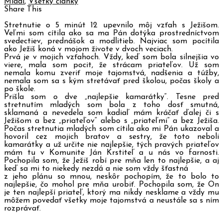
Mladí
,
Všetky články
Share This
Stretnutie o 5 minút 12 upevnilo môj vzťah s Ježišom.
Veľmi som cítila ako sa ma Pán dotýka prostredníctvom
svedectiev, prednášok a modlitieb. Najviac som pocítila
ako Ježiš koná v mojom živote v dvoch veciach.
Prvá je v mojich vzťahoch. Vždy, keď som bola silnejšia vo
viere, mala som pocit, že strácam priateľov. Už som
nemala komu zveriť moje tajomstvá, nadšenia a túžby,
nemala som sa s kým stretávať pred školou, počas školy a
po škole.
Prišla som o dve „najlepšie kamarátky“. Tesne pred
stretnutím mladých som bola z toho dosť smutná,
sklamaná a nevedela som kadiaľ mám kráčať ďalej či s
Ježišom a bez „priateľov“ alebo s „priateľmi“ a bez Ježiša.
Počas stretnutia mladých som cítila ako mi Pán ukazoval a
hovoril cez mojich bratov a sestry, že toto neboli
kamarátky a už určite nie najlepšie, tých pravých priateľov
mám tu v Komunite Ján Krstiteľ a u nás vo farnosti.
Pochopila som, že Ježiš robí pre mňa len to najlepšie, a aj
keď sa mi to niekedy nezdá a nie som vždy šťastná
z jeho plánu so mnou, neskôr pochopím, že to bolo to
najlepšie, čo mohol pre mňa urobiť. Pochopila som, že On
je ten najlepší priateľ, ktorý ma nikdy nesklame a vždy mu
môžem povedať všetky moje tajomstvá a neustále sa s ním
rozprávať.