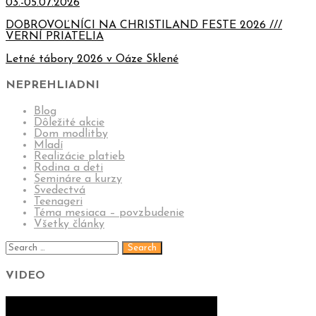
03.-05.07.2026
DOBROVOĽNÍCI NA CHRISTILAND FESTE 2026 ///
VERNÍ PRIATELIA
Letné tábory 2026 v Oáze Sklené
NEPREHLIADNI
Blog
Dôležité akcie
Dom modlitby
Mladí
Realizácie platieb
Rodina a deti
Semináre a kurzy
Svedectvá
Teenageri
Téma mesiaca – povzbudenie
Všetky články
VIDEO