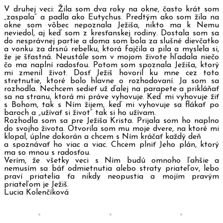
V druhej veci: Žila som dva roky na okne, často krát som
„zaspala“ a padla ako Eutychus. Predtým ako som žila na
okne som vôbec nepoznala Ježiša, nikto ma k Nemu
neviedol, aj keď som z kresťanskej rodiny. Dostala som sa
do nesprávnej partie a doma som bola za slušné dievčatko
a vonku za drsnú rebelku, ktorá fajčila a pila a myslela si,
že je šťastná. Neustále som v mojom živote hľadala niečo
čo ma naplní radosťou. Potom som spoznala Ježiša, ktorý
mi zmenil život. Dosť Ježiš hovoril ku mne cez toto
stretnutie, ktoré bolo hlavne o rozhodovaní. Ja som sa
rozhodla. Nechcem sedieť už ďalej na parapete a prikláňať
sa na stranu, ktorá mi práve vyhovuje. Keď mi vyhovuje žiť
s Bohom, tak s Ním žijem, keď mi vyhovuje sa flákať po
baroch a „užívať si život“ tak si ho užívam.
Rozhodla som sa pre Ježiša Krista. Prijala som ho naplno
do svojho života. Otvorila som mu moje dvere, na ktoré mi
klopal, úplne dokorán a chcem s Ním kráčať každý deň
a spoznávať ho viac a viac. Chcem plniť Jeho plán, ktorý
ma so mnou s radosťou.
Verím, že všetky veci s Ním budú omnoho ľahšie a
nemusím sa báť odmietnutia alebo straty priateľov, lebo
praví priatelia ťa nikdy neopustia a mojím pravým
priateľom je Ježiš.
Lucia Kolenčíková