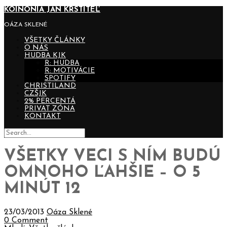
KOINONIA JÁN KRSTITEĽ
OÁZA SKLENÉ
VŠETKY ČLÁNKY
O NÁS
HUDBA KJK
R: HUDBA
R: MOTIVÁCIE
SPOTIFY
CHRISTILAND
CZŠJK
2% PERCENTÁ
PRIVAT ZÓNA
KONTAKT
VŠETKY VECI S NÍM BUDÚ
OMNOHO ĽAHŠIE – O 5
MINÚT 12
23/03/2013
Oáza Sklené
0 Comment