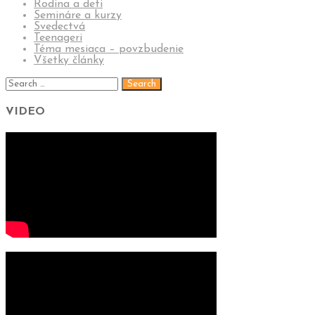
Rodina a deti
Semináre a kurzy
Svedectvá
Teenageri
Téma mesiaca – povzbudenie
Všetky články
VIDEO