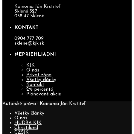
Koinonia Ján Krstiteľ
Sklené 327
038 47 Sklené
KONTAKT
0904 777 709
sklene@kjk.sk
NEPRIEHLIADNI
KJK
O nás
Privat zóna
Všetky články
Kontakt
2% percentá
Plánované akcie
Autorské práva : Koinonia Ján Krstiteľ
Všetky články
O nás
HUDBA KJK
Christiland
CZŠJK