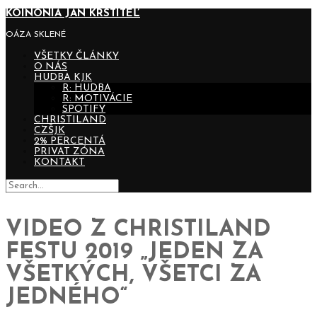
KOINONIA JÁN KRSTITEĽ
OÁZA SKLENÉ
VŠETKY ČLÁNKY
O NÁS
HUDBA KJK
R: HUDBA
R: MOTIVÁCIE
SPOTIFY
CHRISTILAND
CZŠJK
2% PERCENTÁ
PRIVAT ZÓNA
KONTAKT
VIDEO Z CHRISTILAND
FESTU 2019 „JEDEN ZA
VŠETKÝCH, VŠETCI ZA
JEDNÉHO“