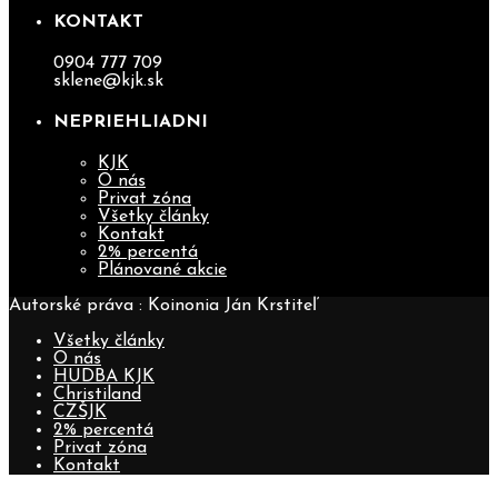
KONTAKT
0904 777 709
sklene@kjk.sk
NEPRIEHLIADNI
KJK
O nás
Privat zóna
Všetky články
Kontakt
2% percentá
Plánované akcie
Autorské práva : Koinonia Ján Krstiteľ
Všetky články
O nás
HUDBA KJK
Christiland
CZŠJK
2% percentá
Privat zóna
Kontakt