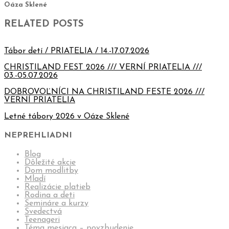
Oáza Sklené
RELATED POSTS
Tábor detí / PRIATELIA / 14.-17.07.2026
CHRISTILAND FEST 2026 /// VERNÍ PRIATELIA ///
03.-05.07.2026
DOBROVOĽNÍCI NA CHRISTILAND FESTE 2026 ///
VERNÍ PRIATELIA
Letné tábory 2026 v Oáze Sklené
NEPREHLIADNI
Blog
Dôležité akcie
Dom modlitby
Mladí
Realizácie platieb
Rodina a deti
Semináre a kurzy
Svedectvá
Teenageri
Téma mesiaca – povzbudenie