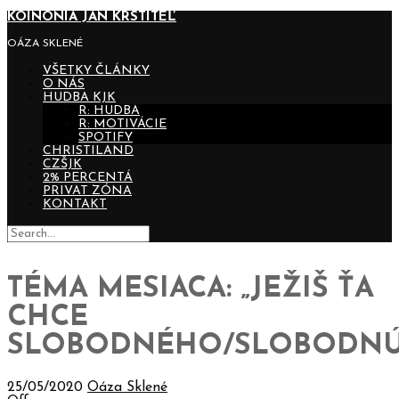
KOINONIA JÁN KRSTITEĽ
OÁZA SKLENÉ
VŠETKY ČLÁNKY
O NÁS
HUDBA KJK
R: HUDBA
R: MOTIVÁCIE
SPOTIFY
CHRISTILAND
CZŠJK
2% PERCENTÁ
PRIVAT ZÓNA
KONTAKT
TÉMA MESIACA: „JEŽIŠ ŤA
CHCE
SLOBODNÉHO/SLOBODNÚ
25/05/2020
Oáza Sklené