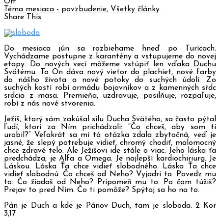
Off
Téma mesiaca - povzbudenie
,
Všetky články
Share This
Do mesiaca jún sa rozbiehame hneď po Turícach.
Vychádzame postupne z karantény a vstupujeme do novej
etapy. Do nových vecí môžeme vstúpiť len vďaka Duchu
Svätému. To On dáva nový vietor do plachiet, nové farby
do nášho života a nové potoky do suchých údolí. Zo
suchých kostí robí armádu bojovníkov a z kamenných sŕdc
srdcia z mäsa. Premieňa, uzdravuje, posilňuje, rozpaľuje,
robí z nás nové stvorenia.
Ježiš, ktorý sám zakúšal silu Ducha Svätého, sa často pýtal
ľudí, ktorí za Ním prichádzali: “Čo chceš, aby som ti
urobil?” Veľakrát sa mi tá otázka zdala zbytočná, veď je
jasné, že slepý potrebuje vidieť, chromý chodiť, malomocný
chce zdravé telo. Ale Ježišovi ide stále o viac. Jeho láska ťa
predchádza, je Alfa a Omega. Je najlepší kardiochiriurg. Je
Láskou. Láska Ťa chce vidieť slobodného. Láska Ťa chce
vidieť slobodnú. Čo chceš od Neho? Vyjadri to. Povedz mu
to. Čo žiadaš od Neho? Pripomeň mu to. Po čom túžiš?
Prejav to pred Ním. Čo ti pomôže? Spýtaj sa ho na to.
Pán je Duch a kde je Pánov Duch, tam je sloboda. 2 Kor
3,17