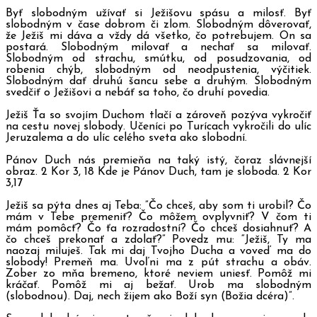
Byť slobodným užívať si Ježišovu spásu a milosť. Byť
slobodným v čase dobrom či zlom. Slobodným dôverovať,
že Ježiš mi dáva a vždy dá všetko, čo potrebujem. On sa
postará. Slobodným milovať a nechať sa milovať.
Slobodným od strachu, smútku, od posudzovania, od
robenia chýb, slobodným od neodpustenia, výčitiek.
Slobodným dať druhú šancu sebe a druhým. Slobodným
svedčiť o Ježišovi a nebáť sa toho, čo druhí povedia.
Ježiš Ťa so svojím Duchom tlačí a zároveň pozýva vykročiť
na cestu novej slobody. Učeníci po Turícach vykročili do ulíc
Jeruzalema a do ulíc celého sveta ako slobodní.
Pánov Duch nás premieňa na taký istý, čoraz slávnejší
obraz. 2 Kor 3, 18 Kde je Pánov Duch, tam je sloboda. 2 Kor
3,17
Ježiš sa pýta dnes aj Teba: ”Čo chceš, aby som ti urobil? Čo
mám v Tebe premeniť? Čo môžem ovplyvniť? V čom ti
mám pomôcť? Čo ťa rozradostní? Čo chceš dosiahnuť? A
čo chceš prekonať a zdolať?” Povedz mu: “Ježiš, Ty ma
naozaj miluješ. Tak mi daj Tvojho Ducha a voveď ma do
slobody! Premeň ma. Uvoľni ma z pút strachu a obáv.
Zober zo mňa bremeno, ktoré neviem uniesť. Pomôž mi
kráčať. Pomôž mi aj bežať. Urob ma slobodným
(slobodnou). Daj, nech žijem ako Boží syn (Božia dcéra)”.