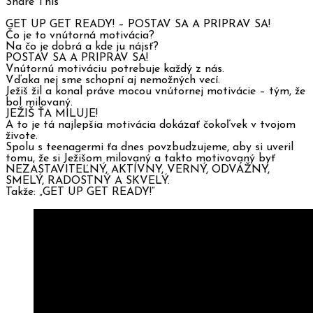
Share This
GET UP GET READY! – POSTAV SA A PRIPRAV SA!
Čo je to vnútorná motivácia?
Na čo je dobrá a kde ju nájsť?
POSTAV SA A PRIPRAV SA!
Vnútornú motiváciu potrebuje každý z nás.
Vďaka nej sme schopní aj nemožných vecí.
Ježiš žil a konal práve mocou vnútornej motivácie – tým, že
bol milovaný.
JEŽIŠ ŤA MILUJE!
A to je tá najlepšia motivácia dokázať čokoľvek v tvojom
živote.
Spolu s teenagermi ťa dnes povzbudzujeme, aby si uveril
tomu, že si Ježišom milovaný a takto motivovaný byť
NEZASTAVITEĽNÝ, AKTÍVNY, VERNÝ, ODVÁŽNY,
SMELÝ, RADOSTNÝ A SKVELÝ.
Takže: „GET UP GET READY!“