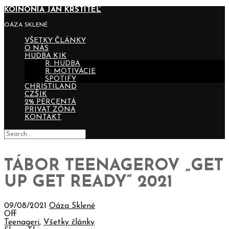
KOINONIA JÁN KRSTITEĽ
OÁZA SKLENÉ
VŠETKY ČLÁNKY
O NÁS
HUDBA KJK
R: HUDBA
R: MOTIVÁCIE
SPOTIFY
CHRISTILAND
CZŠJK
2% PERCENTÁ
PRIVAT ZÓNA
KONTAKT
TÁBOR TEENAGEROV „GET
UP GET READY“ 2021
09/08/2021
Oáza Sklené
Off
Teenageri
,
Všetky články