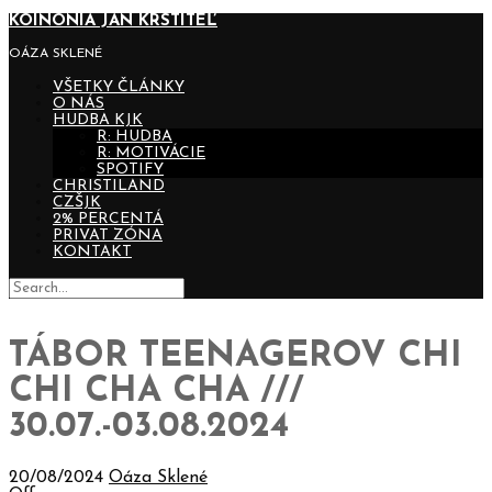
KOINONIA JÁN KRSTITEĽ
OÁZA SKLENÉ
VŠETKY ČLÁNKY
O NÁS
HUDBA KJK
R: HUDBA
R: MOTIVÁCIE
SPOTIFY
CHRISTILAND
CZŠJK
2% PERCENTÁ
PRIVAT ZÓNA
KONTAKT
TÁBOR TEENAGEROV CHI
CHI CHA CHA ///
30.07.-03.08.2024
20/08/2024
Oáza Sklené