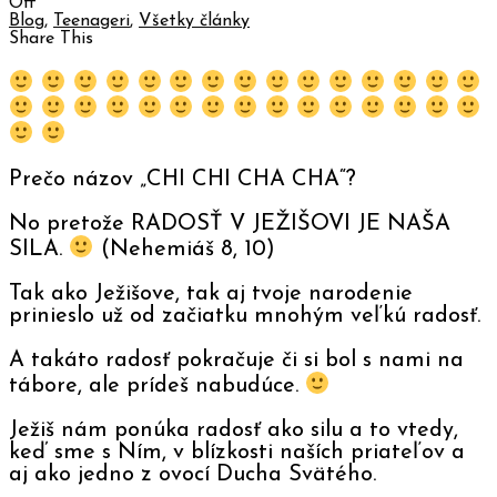
Off
Blog
,
Teenageri
,
Všetky články
Share This
Prečo názov „CHI CHI CHA CHA“?
No pretože RADOSŤ V JEŽIŠOVI JE NAŠA
SILA.
(Nehemiáš 8, 10)
Tak ako Ježišove, tak aj tvoje narodenie
prinieslo už od začiatku mnohým veľkú radosť.
A takáto radosť pokračuje či si bol s nami na
tábore, ale prídeš nabudúce.
Ježiš nám ponúka radosť ako silu a to vtedy,
keď sme s Ním, v blízkosti naších priateľov a
aj ako jedno z ovocí Ducha Svätého.