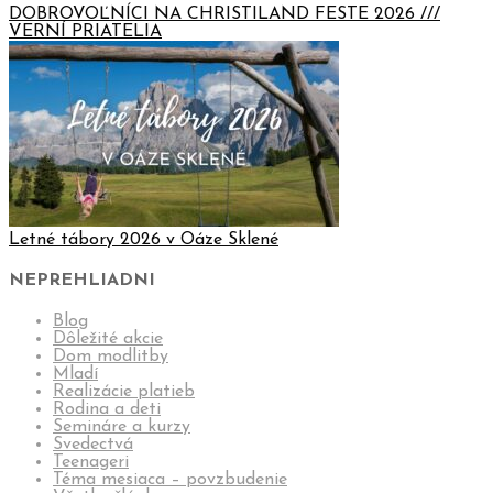
DOBROVOĽNÍCI NA CHRISTILAND FESTE 2026 ///
VERNÍ PRIATELIA
Letné tábory 2026 v Oáze Sklené
NEPREHLIADNI
Blog
Dôležité akcie
Dom modlitby
Mladí
Realizácie platieb
Rodina a deti
Semináre a kurzy
Svedectvá
Teenageri
Téma mesiaca – povzbudenie