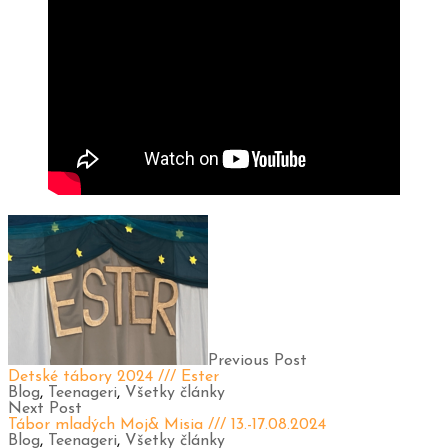
Previous Post
Detské tábory 2024 /// Ester
Blog
,
Teenageri
,
Všetky články
Next Post
Tábor mladých Moj& Misia /// 13.-17.08.2024
Blog
,
Teenageri
,
Všetky články