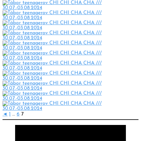
◄
1
...
6
7