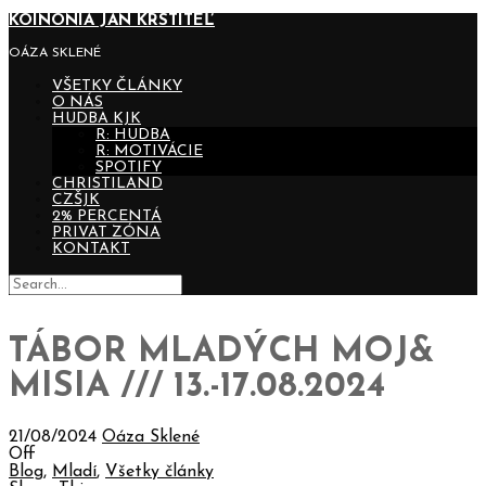
KOINONIA JÁN KRSTITEĽ
OÁZA SKLENÉ
VŠETKY ČLÁNKY
O NÁS
HUDBA KJK
R: HUDBA
R: MOTIVÁCIE
SPOTIFY
CHRISTILAND
CZŠJK
2% PERCENTÁ
PRIVAT ZÓNA
KONTAKT
TÁBOR MLADÝCH MOJ&
MISIA /// 13.-17.08.2024
21/08/2024
Oáza Sklené
Off
Blog
,
Mladí
,
Všetky články