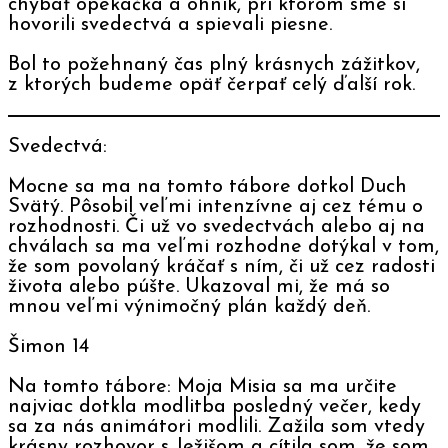
chýbať opekačka a ohník, pri ktorom sme si
hovorili svedectvá a spievali piesne.
Bol to požehnaný čas plný krásnych zážitkov,
z ktorých budeme opäť čerpať celý ďalší rok.
Svedectvá:
Mocne sa ma na tomto tábore dotkol Duch
Svätý. Pôsobil veľmi intenzívne aj cez tému o
rozhodnosti. Či už vo svedectvách alebo aj na
chválach sa ma veľmi rozhodne dotýkal v tom,
že som povolaný kráčať s ním, či už cez radosti
života alebo púšte. Ukazoval mi, že má so
mnou veľmi výnimočný plán každý deň.
Šimon 14
Na tomto tábore: Moja Misia sa ma určite
najviac dotkla modlitba posledný večer, kedy
sa za nás animátori modlili. Zažila som vtedy
krásny rozhovor s Ježišom a cítila som, že som