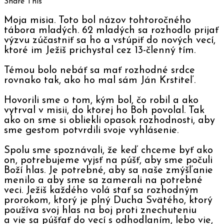
Share This
Moja misia. Toto bol názov tohtoročného
tábora mladých. 62 mladých sa rozhodlo prijať
výzvu zúčastniť sa ho a vstúpiť do nových vecí,
ktoré im Ježiš prichystal cez 13-členný tím.
Témou bolo nebáť sa mať rozhodné srdce
rovnako tak, ako ho mal sám Ján Krstiteľ.
Hovorili sme o tom, kým bol, čo robil a ako
vytrval v misii, do ktorej ho Boh povolal. Tak
ako on sme si obliekli opasok rozhodnosti, aby
sme gestom potvrdili svoje vyhlásenie.
Spolu sme spoznávali, že keď chceme byť ako
on, potrebujeme vyjsť na púšť, aby sme počuli
Boží hlas. Je potrebné, aby sa naše zmýšľanie
menilo a aby sme sa zamerali na potrebné
veci. Ježiš každého volá stať sa rozhodným
prorokom, ktorý je plný Ducha Svätého, ktorý
používa svoj hlas na boj proti znechuteniu
a vie sa púšťať do vecí s odhodlaním, lebo vie,