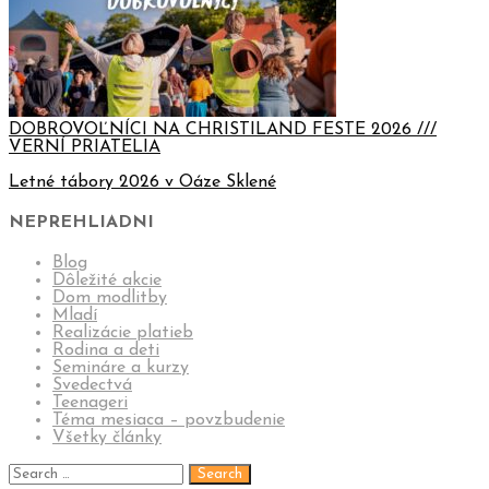
DOBROVOĽNÍCI NA CHRISTILAND FESTE 2026 ///
VERNÍ PRIATELIA
Letné tábory 2026 v Oáze Sklené
NEPREHLIADNI
Blog
Dôležité akcie
Dom modlitby
Mladí
Realizácie platieb
Rodina a deti
Semináre a kurzy
Svedectvá
Teenageri
Téma mesiaca – povzbudenie
Všetky články