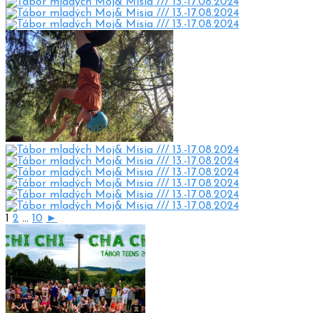
1
2
...
10
►