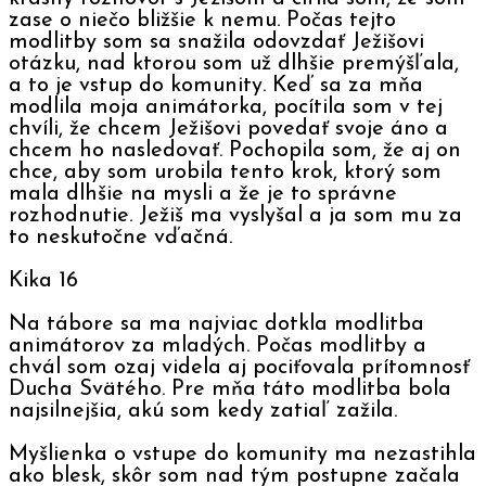
zase o niečo bližšie k nemu. Počas tejto
modlitby som sa snažila odovzdať Ježišovi
otázku, nad ktorou som už dlhšie premýšľala,
a to je vstup do komunity. Keď sa za mňa
modlila moja animátorka, pocítila som v tej
chvíli, že chcem Ježišovi povedať svoje áno a
chcem ho nasledovať. Pochopila som, že aj on
chce, aby som urobila tento krok, ktorý som
mala dlhšie na mysli a že je to správne
rozhodnutie. Ježiš ma vyslyšal a ja som mu za
to neskutočne vďačná.
Kika 16
Na tábore sa ma najviac dotkla modlitba
animátorov za mladých. Počas modlitby a
chvál som ozaj videla aj pociťovala prítomnosť
Ducha Svätého. Pre mňa táto modlitba bola
najsilnejšia, akú som kedy zatiaľ zažila.
Myšlienka o vstupe do komunity ma nezastihla
ako blesk, skôr som nad tým postupne začala