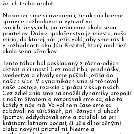
že ich treba urobiť.
Nakoniec sme si uvedomili, že ak sa chceme
správne rozhodovať a vytrvať vo
svojich úmysloch, potrebujeme okolo seba
priateľov. Dobré spoločenstvo je miesto, naša
misia, do ktorej nás Ježiš volá, aby sme rástli
v rozhodnosti ako Ján Krstiteľ, ktorý mal tiež
okolo seba učeníkov.
Tento tábor bol poskladaný z rôznorodých
aktivít a činností. Cez modlitbu, prednášky,
svedectvá a chvály sme púšťali Ježiša do
našich sŕdc. V dynamikách sme si trénovali
naše postoje, reakcie a prácu v skupinkách.
Cez zdieľania sme sa snažili dynamiky prepojiť
s naším životom a rozprávali sme sa, ako to
každý z nás má. Vo voľnom čase sme sa
zabávali na súťažiach, pri rôznych druhoch
športov, oddychovali sme a zdieľali sa pri
krásnom letnom počasí, či už s dlhoročnými
alebo novými priateľmi. Nesmela