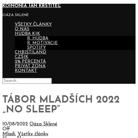
KOINONIA JÁN KRSTITEĽ
OÁZA SKLENÉ
VŠETKY ČLÁNKY
O NÁS
HUDBA KJK
R: HUDBA
R: MOTIVÁCIE
SPOTIFY
CHRISTILAND
CZŠJK
2% PERCENTÁ
PRIVAT ZÓNA
KONTAKT
TÁBOR MLADŠÍCH 2022
„NO SLEEP“
10/08/2022
Oáza Sklené
Off
Mladí
,
Všetky články