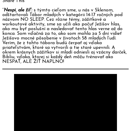
Share This
“
Nespi, ale ži!”:
s týmto cieľom sme, u nás v Sklenom,
odštartovali Tábor mladých v kategórii 14-17 ročných pod
názvom NO SLEEP. Cez rôzne témy, zážitkové a
workoutové aktivity, sme sa učili ako počuť Ježišov hlas,
ako mu byť poslušní a nasledovať tento hlas verne až do
konca. Som vďačná za to, ako som mohla za 5 dní vidieť
Ježišovo mocné pôsobenie v životoch 58 mladých ľudí.
Verím, že z tohto tábora budú čerpať aj vďaka
priateľstvám, ktoré sa vytvorili a tie staré upevnili. A
okrem krásnych zážitkov si mladí odniesli aj vzácny darček,
Bibliu, vďaka, ktorej si každý deň môžu trénovať ako
NESPAŤ, ALE ŽIŤ NAPLNO!