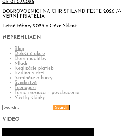
03.-05.07.2026
DOBROVOĽNÍCI NA CHRISTILAND FESTE 2026 ///
VERNÍ PRIATELIA
Letné tábory 2026 v Oáze Sklené
NEPREHLIADNI
Blog
Dôležité akcie
Dom modlitby
Mladí
Realizácie platieb
Rodina a deti
Semináre a kurzy
Svedectvá
Teenageri
Téma mesiaca – povzbudenie
Všetky články
VIDEO