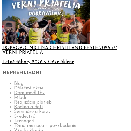
DOBROVOĽNÍCI NA CHRISTILAND FESTE 2026 ///
VERNÍ PRIATELIA
Letné tábory 2026 v Oáze Sklené
NEPREHLIADNI
Blog
Dôležité akcie
Dom modlitby
Mladí
Realizácie platieb
Rodina a deti
Semináre a kurzy
Svedectvá
Teenageri
Téma mesiaca – povzbudenie
Všetky články