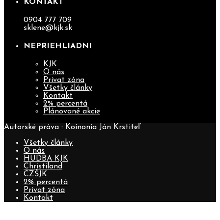
KONTAKT
0904 777 709
sklene@kjk.sk
NEPRIEHLIADNI
KJK
O nás
Privat zóna
Všetky články
Kontakt
2% percentá
Plánované akcie
Autorské práva : Koinonia Ján Krstiteľ
Všetky články
O nás
HUDBA KJK
Christiland
CZŠJK
2% percentá
Privat zóna
Kontakt