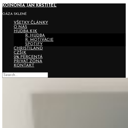
KOINONIA JÁN KRSTITEĽ
OÁZA SKLENÉ
VŠETKY ČLÁNKY
O NÁS
HUDBA KJK
R: HUDBA
R: MOTIVÁCIE
SPOTIFY
CHRISTILAND
CZŠJK
2% PERCENTÁ
PRIVAT ZÓNA
KONTAKT