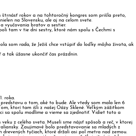
m štrnásť rokov a na tohtoročný kongres som prišla preto,
ielen na Slovensku, ale aj na celom svete.
 a vyučovania bratov a sestier.
oli tam v tie dni sestry, ktoré nám spolu s Čechmi s
ola som rada, že Ježiš chce vstúpiť do loďky môjho života, ak
 a tak úžasne ukončiť čas prázdnin.
. roka.
 predstavu o tom, aké to bude. Ale vtedy som mala len 6
ľom, ktorí tam išli z našej Oázy Sklené. Veľkým zážitkom
ci sa spolu modlíme a vieme sa zjednotiť. Vidiet toto a
eku z celého sveta. Museli sme nájsť spôsob a reč, v ktorej
 taliansky. Zaujimavé bolo predstavovanie sa mladých z
h drevených tyčiach, ktoré držali asi pol metra nad zemou.