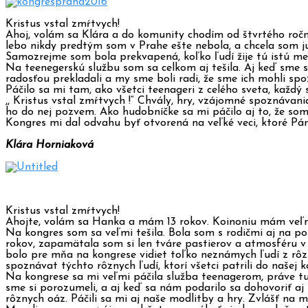
Kristus vstal zmŕtvych!
Ahoj, volám sa Klára a do komunity chodím od štvrtého roční
lebo nikdy predtým som v Prahe ešte nebola, a chcela som ju 
Samozrejme som bola prekvapená, koľko ľudí žije tú istú menta
Na teenegerskú službu som sa celkom aj tešila. Aj keď sme s
radosťou prekladali a my sme boli radi, že sme ich mohli spo
Páčilo sa mi tam, ako všetci teenageri z celého sveta, každý 
,, Kristus vstal zmŕtvych !“ Chvály, hry, vzájomné spoznávan
ho do nej pozvem. Ako hudobníčke sa mi páčilo aj to, že som
Kongres mi dal odvahu byť otvorená na veľké veci, ktoré Pá
Klára Horniaková
Kristus vstal zmŕtvych!
Ahojte, volám sa Hanka a mám 13 rokov. Koinoniu mám veľmi
Na kongres som sa veľmi tešila. Bola som s rodičmi aj na p
rokov, zapamätala som si len tváre pastierov a atmosféru v s
bolo pre mňa na kongrese vidiet toľko neznámych ľudí z rôzny
spoznávat týchto rôznych ľudí, ktorí všetci patrili do našej 
Na kongrese sa mi veľmi páčila služba teenagerom, práve tu 
sme si porozumeli, a aj keď sa nám podarilo sa dohovoriť aj
rôznych oáz. Páčili sa mi aj naše modlitby a hry. Zvlášť na 