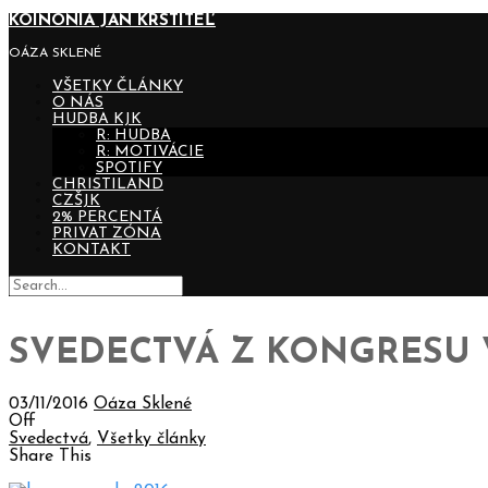
KOINONIA JÁN KRSTITEĽ
OÁZA SKLENÉ
VŠETKY ČLÁNKY
O NÁS
HUDBA KJK
R: HUDBA
R: MOTIVÁCIE
SPOTIFY
CHRISTILAND
CZŠJK
2% PERCENTÁ
PRIVAT ZÓNA
KONTAKT
SVEDECTVÁ Z KONGRESU 
03/11/2016
Oáza Sklené
Off
Svedectvá
,
Všetky články
Share This