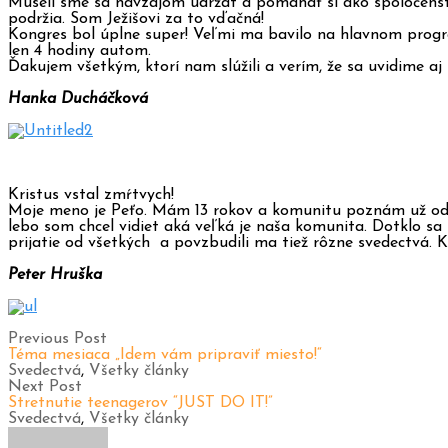
Museli sme sa navzájom udržat a pomáhať si ako spoločenstvo
podržia. Som Ježišovi za to vďačná!
Kongres bol úplne super! Veľmi ma bavilo na hlavnom progra
len 4 hodiny autom.
Ďakujem všetkým, ktorí nam slúžili a verím, že sa uvidime aj
Hanka Ducháčková
Kristus vstal zmŕtvych!
Moje meno je Peťo. Mám 13 rokov a komunitu poznám už od m
lebo som chcel vidiet aká veľká je naša komunita. Dotklo sa
prijatie od všetkých a povzbudili ma tiež rôzne svedectvá. 
Peter Hruška
Previous Post
Téma mesiaca „Idem vám pripraviť miesto!“
Svedectvá
,
Všetky články
Next Post
Stretnutie teenagerov “JUST DO IT!”
Svedectvá
,
Všetky články