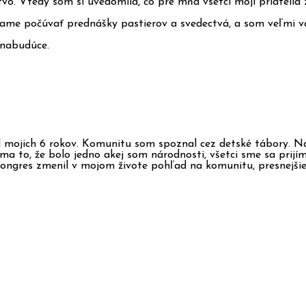
. Vtedy som si uvedomila, čo pre mňa vsetci moji priatelia z 
me počúvať prednášky pastierov a svedectvá, a som veľmi vďač
 nabudúce.
ojich 6 rokov. Komunitu som spoznal cez detské tábory. Na k
 ma to, že bolo jedno akej som národnosti, všetci sme sa prij
Kongres zmenil v mojom živote pohľad na komunitu, presnejšie,