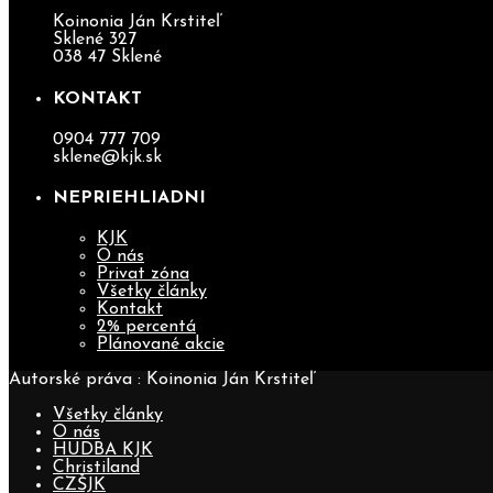
Koinonia Ján Krstiteľ
Sklené 327
038 47 Sklené
KONTAKT
0904 777 709
sklene@kjk.sk
NEPRIEHLIADNI
KJK
O nás
Privat zóna
Všetky články
Kontakt
2% percentá
Plánované akcie
Autorské práva : Koinonia Ján Krstiteľ
Všetky články
O nás
HUDBA KJK
Christiland
CZŠJK