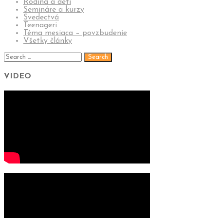
Rodina a deti
Semináre a kurzy
Svedectvá
Teenageri
Téma mesiaca – povzbudenie
Všetky články
VIDEO