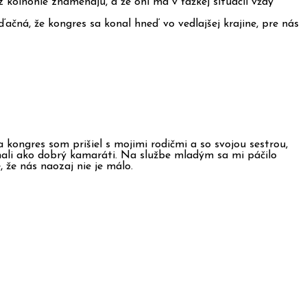
koinonie znamenajú, a že oni ma v ťažkej situácii vždy
ná, že kongres sa konal hneď vo vedlajšej krajine, pre nás
ongres som prišiel s mojimi rodičmi a so svojou sestrou,
ímali ako dobrý kamaráti. Na službe mladým sa mi páčilo
 že nás naozaj nie je málo.