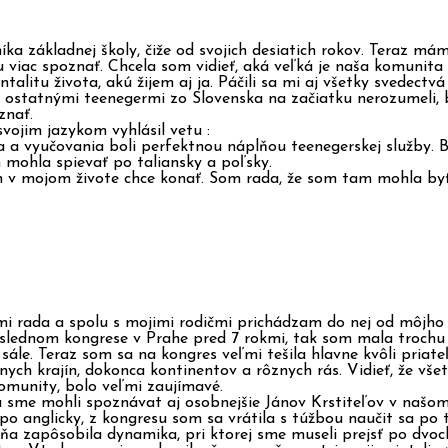
ka základnej školy, čiže od svojich desiatich rokov. Teraz má
viac spoznať. Chcela som vidieť, aká veľká je naša komunita n
litu života, akú žijem aj ja. Páčili sa mi aj všetky svedectvá
 ostatnými teenegermi zo Slovenska na začiatku nerozumeli, b
znať.
svojim jazykom vyhlásil vetu :
ia a vyučovania boli perfektnou náplňou teenegerskej služby. B
 mohla spievať po taliansky a poľsky.
n v mojom živote chce konať. Som rada, že som tam mohla byť
 rada a spolu s mojimi rodičmi prichádzam do nej od môjho 1
oslednom kongrese v Prahe pred 7 rokmi, tak som mala trochu
ále. Teraz som sa na kongres veľmi tešila hlavne kvôli priate
ch krajín, dokonca kontinentov a rôznych rás. Vidieť, že všet
komunity, bolo veľmi zaujímavé.
sme mohli spoznávat aj osobnejšie Jánov Krstiteľov v našom v
 po anglicky, z kongresu som sa vrátila s túžbou naučit sa po
mňa zapôsobila dynamika, pri ktorej sme museli prejsť po dvoc