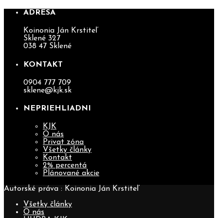
ADRESA
Koinonia Ján Krstiteľ
Sklené 327
038 47 Sklené
KONTAKT
0904 777 709
sklene@kjk.sk
NEPRIEHLIADNI
KJK
O nás
Privat zóna
Všetky články
Kontakt
2% percentá
Plánované akcie
Autorské práva : Koinonia Ján Krstiteľ
Všetky články
O nás