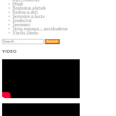
Mladí
Realizácie platieb
Rodina a deti
Semináre a kurzy
Svedectvá
Teenageri
Téma mesiaca – povzbudenie
Všetky články
VIDEO