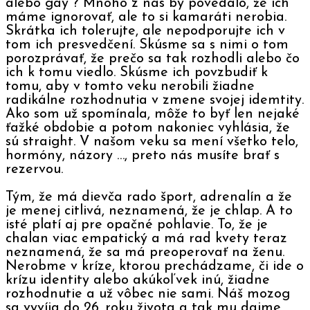
alebo gay ? Mnoho z nás by povedalo, že ich
máme ignorovať, ale to si kamaráti nerobia.
Skrátka ich tolerujte, ale nepodporujte ich v
tom ich presvedčení. Skúsme sa s nimi o tom
porozprávať, že prečo sa tak rozhodli alebo čo
ich k tomu viedlo. Skúsme ich povzbudiť k
tomu, aby v tomto veku nerobili žiadne
radikálne rozhodnutia v zmene svojej idemtity.
Ako som už spomínala, môže to byť len nejaké
ťažké obdobie a potom nakoniec vyhlásia, že
sú straight. V našom veku sa mení všetko telo,
hormóny, názory …, preto nás musíte brať s
rezervou.
Tým, že má dievča rado šport, adrenalín a že
je menej citlivá, neznamená, že je chlap. A to
isté platí aj pre opačné pohlavie. To, že je
chalan viac empatický a má rad kvety teraz
neznamená, že sa má preoperovať na ženu.
Nerobme v kríze, ktorou prechádzame, či ide o
krízu identity alebo akúkoľvek inú, žiadne
rozhodnutie a už vôbec nie sami. Náš mozog
sa vyvíja do 26. roku života a tak mu dajme