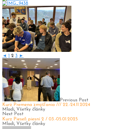
◄
1
2
3
►
Previous Post
Kurz Premena zmýšľania /// 22.-24.11.2024
Mladí
,
Všetky články
Next Post
Kurz Pieseň piesní 2 / 03.-05.01.2025
Mladí
,
Všetky články