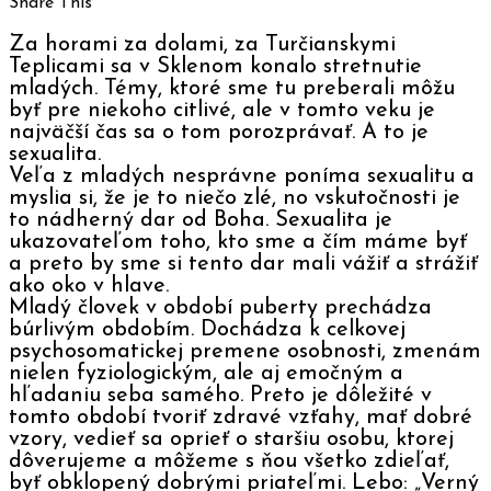
Share This
Za horami za dolami, za Turčianskymi
Teplicami sa v Sklenom konalo stretnutie
mladých. Témy, ktoré sme tu preberali môžu
byť pre niekoho citlivé, ale v tomto veku je
najväčší čas sa o tom porozprávať. A to je
sexualita.
Veľa z mladých nesprávne poníma sexualitu a
myslia si, že je to niečo zlé, no vskutočnosti je
to nádherný dar od Boha. Sexualita je
ukazovateľom toho, kto sme a čím máme byť
a preto by sme si tento dar mali vážiť a strážiť
ako oko v hlave.
Mladý človek v období puberty prechádza
búrlivým obdobím. Dochádza k celkovej
psychosomatickej premene osobnosti, zmenám
nielen fyziologickým, ale aj emočným a
hľadaniu seba samého. Preto je dôležité v
tomto období tvoriť zdravé vzťahy, mať dobré
vzory, vedieť sa oprieť o staršiu osobu, ktorej
dôverujeme a môžeme s ňou všetko zdieľať,
byť obklopený dobrými priateľmi. Lebo: „Verný