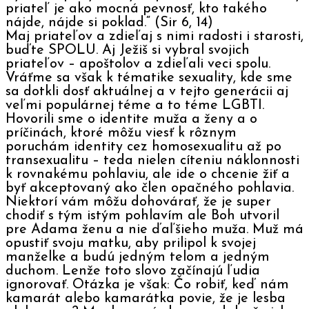
priateľ je ako mocná pevnosť, kto takého
nájde, nájde si poklad.“ (Sir 6, 14)
Maj priateľov a zdieľaj s nimi radosti i starosti,
buďte SPOLU. Aj Ježiš si vybral svojich
priateľov – apoštolov a zdieľali veci spolu.
Vráťme sa však k tématike sexuality, kde sme
sa dotkli dosť aktuálnej a v tejto generácii aj
veľmi populárnej téme a to téme LGBTI.
Hovorili sme o identite muža a ženy a o
príčinách, ktoré môžu viesť k rôznym
poruchám identity cez homosexualitu až po
transexualitu – teda nielen cíteniu náklonnosti
k rovnakému pohlaviu, ale ide o chcenie žiť a
byť akceptovaný ako člen opačného pohlavia.
Niektorí vám môžu dohovárať, že je super
chodiť s tým istým pohlavím ale Boh utvoril
pre Adama ženu a nie ďaľšieho muža. Muž má
opustiť svoju matku, aby prilipol k svojej
manželke a budú jedným telom a jedným
duchom. Lenže toto slovo začínajú ľudia
ignorovať. Otázka je však: Čo robiť, keď nám
kamarát alebo kamarátka povie, že je lesba