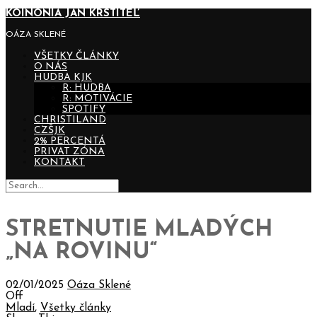
KOINONIA JÁN KRSTITEĽ
OÁZA SKLENÉ
VŠETKY ČLÁNKY
O NÁS
HUDBA KJK
R: HUDBA
R: MOTIVÁCIE
SPOTIFY
CHRISTILAND
CZŠJK
2% PERCENTÁ
PRIVAT ZÓNA
KONTAKT
STRETNUTIE MLADÝCH
„NA ROVINU“
02/01/2025
Oáza Sklené
Off
Mladí
,
Všetky články