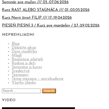
Seminár pre mužov /// 05.-07.06.2026
Kurz RAST ALEBO STAGNÁCA /// 01.-03.05.2026
Kurz Nový život FILIP /// 17.-19.04.2026
PIESEŇ PIESNÍ 3 / Kurz pre manželov / 27.-29.02.2026
NEPREHLIADNI
Blog
Dôležité akcie
Dom modlitby
Mladí
Realizácie platieb
Rodina a deti
Semináre a kurzy
Svedectvá
Teenageri
Téma mesiaca – povzbudenie
Všetky články
VIDEO