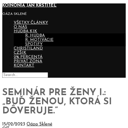
KOINONIA JÁN KRSTITEĽ
OÁZA SKLENÉ
VŠETKY ČLÁNKY
O NÁS
HUDBA KJK
R: HUDBA
R: MOTIVÁCIE
SPOTIFY
CHRISTILAND
CZŠJK
2% PERCENTÁ
PRIVAT ZÓNA
KONTAKT
SEMINÁR PRE ŽENY I.:
„BUĎ ŽENOU, KTORÁ SI
DÔVERUJE.”
15/02/2023
Oáza Sklené