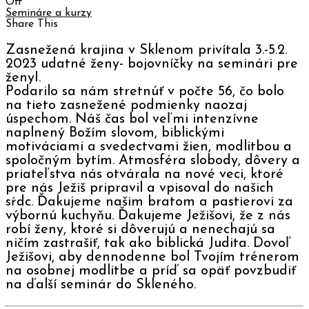
Off
Semináre a kurzy
Share This
Zasnežená krajina v Sklenom privítala 3.-5.2.
2023 udatné ženy- bojovníčky na seminári pre
ženyI.
Podarilo sa nám stretnúť v počte 56, čo bolo
na tieto zasnežené podmienky naozaj
úspechom. Náš čas bol veľmi intenzívne
naplnený Božím slovom, biblickými
motiváciami a svedectvami žien, modlitbou a
spoločným bytím. Atmosféra slobody, dôvery a
priateľstva nás otvárala na nové veci, ktoré
pre nás Ježiš pripravil a vpisoval do našich
sŕdc. Ďakujeme našim bratom a pastierovi za
výbornú kuchyňu. Ďakujeme Ježišovi, že z nás
robí ženy, ktoré si dôverujú a nenechajú sa
ničím zastrašiť, tak ako biblická Judita. Dovoľ
Ježišovi, aby dennodenne bol Tvojím trénerom
na osobnej modlitbe a príď sa opäť povzbudiť
na ďalší seminár do Skleného.