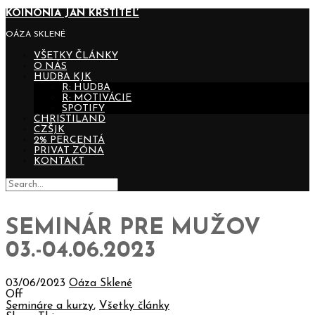
KOINONIA JÁN KRSTITEĽ
OÁZA SKLENÉ
VŠETKY ČLÁNKY
O NÁS
HUDBA KJK
R: HUDBA
R: MOTIVÁCIE
SPOTIFY
CHRISTILAND
CZŠJK
2% PERCENTÁ
PRIVAT ZÓNA
KONTAKT
SEMINÁR PRE MUŽOV
03.-04.06.2023
03/06/2023
Oáza Sklené
Off
Semináre a kurzy
,
Všetky články