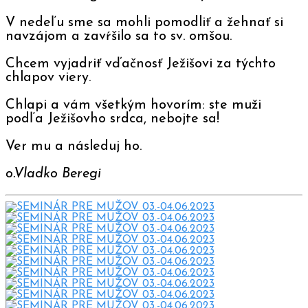
V nedeľu sme sa mohli pomodliť a žehnať si
navzájom a zavŕšilo sa to sv. omšou.
Chcem vyjadriť vďačnosť Ježišovi za týchto
chlapov viery.
Chlapi a vám všetkým hovorím: ste muži
podľa Ježišovho srdca, nebojte sa!
Ver mu a následuj ho.
o.Vladko Beregi