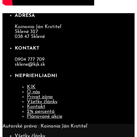
ADRESA
Koinonia Ján Krstiteľ
Sklené 327
038 47 Sklené
KONTAKT
0904 777 709
sklene@kjk.sk
NEPRIEHLIADNI
KJK
O nás
Privat zóna
Všetky články
Kontakt
2% percentá
Plánované akcie
Autorské práva : Koinonia Ján Krstiteľ
Všetky články