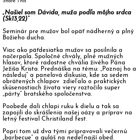
Share This
„Našiel som Dávida, muža podľa môjho srdca
(Sk13,22)“
Seminár pre mužov bol opäť nádherný a plný
Božieho ducha.
Viac ako päťdesiatka mužov sa posilnila a
načerpala. Spoločné chvály, plné mužných
hlasov, ktoré radostne chvália živého Pána
Ježiša Krista. Prednáška na tému: „Poznaj ho a
následuj“ a panelová diskusia, kde sa sedem
obrátených chlapov zdieľalo o praktických
skúsenostiach života viery roztočilo super
„párty“ bratského spoločenstva.
Poobede dali chlapi ruku k dielu a tak sa
zapojili do skrášlenia našej oázy a príprav na
letný festival Christiland fest.
Popri tom už dva tými pripravovali večernú
„barbecue“ a guláš na nedeľnajší obed.