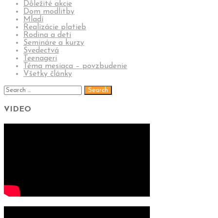
Dôležité akcie
Dom modlitby
Mladí
Realizácie platieb
Rodina a deti
Semináre a kurzy
Svedectvá
Teenageri
Téma mesiaca – povzbudenie
Všetky články
VIDEO