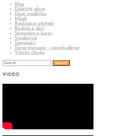
Blog
Dôležité akcie
Dom modlitby
Mladí
Realizácie platieb
Rodina a deti
Semináre a kurzy
Svedectvá
Teenageri
Téma mesiaca – povzbudenie
Všetky články
VIDEO