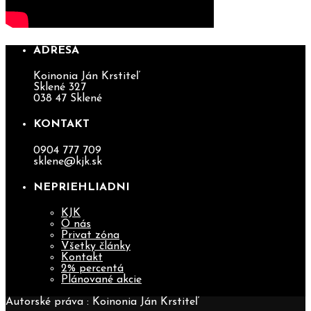
ADRESA
Koinonia Ján Krstiteľ
Sklené 327
038 47 Sklené
KONTAKT
0904 777 709
sklene@kjk.sk
NEPRIEHLIADNI
KJK
O nás
Privat zóna
Všetky články
Kontakt
2% percentá
Plánované akcie
Autorské práva : Koinonia Ján Krstiteľ