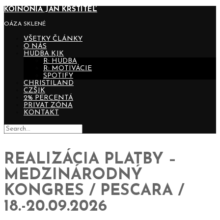
KOINONIA JÁN KRSTITEĽ
OÁZA SKLENÉ
VŠETKY ČLÁNKY
O NÁS
HUDBA KJK
R: HUDBA
R: MOTIVÁCIE
SPOTIFY
CHRISTILAND
CZŠJK
2% PERCENTÁ
PRIVAT ZÓNA
KONTAKT
REALIZÁCIA PLATBY –
MEDZINÁRODNÝ
KONGRES / PESCARA /
18.-20.09.2026