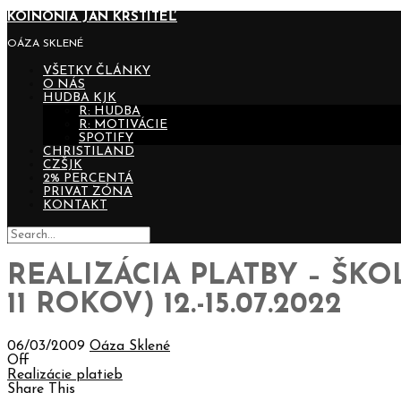
KOINONIA JÁN KRSTITEĽ
OÁZA SKLENÉ
VŠETKY ČLÁNKY
O NÁS
HUDBA KJK
R: HUDBA
R: MOTIVÁCIE
SPOTIFY
CHRISTILAND
CZŠJK
2% PERCENTÁ
PRIVAT ZÓNA
KONTAKT
REALIZÁCIA PLATBY – ŠKO
11 ROKOV) 12.-15.07.2022
06/03/2009
Oáza Sklené
Off
Realizácie platieb
Share This