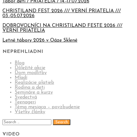
Tábor detí / PRIATELIA / 14.-17.07.2026
CHRISTILAND FEST 2026 /// VERNÍ PRIATELIA ///
03.-05.07.2026
DOBROVOĽNÍCI NA CHRISTILAND FESTE 2026 ///
VERNÍ PRIATELIA
Letné tábory 2026 v Oáze Sklené
NEPREHLIADNI
Blog
Dôležité akcie
Dom modlitby
Mladí
Realizácie platieb
Rodina a deti
Semináre a kurzy
Svedectvá
Teenageri
Téma mesiaca – povzbudenie
Všetky články
VIDEO