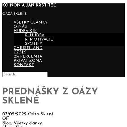
KOINONIA JÁN KRSTITEĽ
OÁZA SKLENÉ
VŠETKY ČLÁNKY
O NÁS
HUDBA KJK
R: HUDBA
R: MOTIVÁCIE
SPOTIFY
CHRISTILAND
CZŠJK
2% PERCENTÁ
PRIVAT ZÓNA
KONTAKT
PREDNÁŠKY Z OÁZY
SKLENÉ
03/02/2022
Oáza Sklené
Off
Blog
,
Všetky články