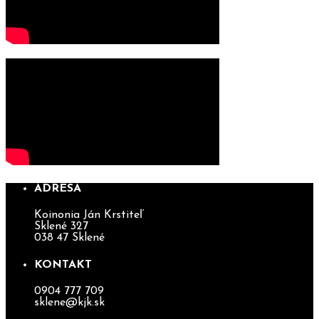
ADRESA
Koinonia Ján Krstiteľ
Sklené 327
038 47 Sklené
KONTAKT
0904 777 709
sklene@kjk.sk