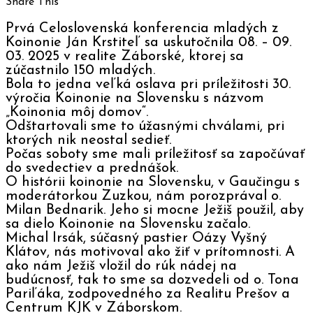
Share This
Prvá Celoslovenská konferencia mladých z
Koinonie Ján Krstiteľ sa uskutočnila 08. – 09.
03. 2025 v realite Záborské, ktorej sa
zúčastnilo 150 mladých.
Bola to jedna veľká oslava pri príležitosti 30.
výročia Koinonie na Slovensku s názvom
„Koinonia môj domov“.
Odštartovali sme to úžasnými chválami, pri
ktorých nik neostal sedieť.
Počas soboty sme mali príležitosť sa započúvať
do svedectiev a prednášok.
O histórii koinonie na Slovensku, v Gaučingu s
moderátorkou Zuzkou, nám porozprával o.
Milan Bednarik. Jeho si mocne Ježiš použil, aby
sa dielo Koinonie na Slovensku začalo.
Michal Irsák, súčasný pastier Oázy Vyšný
Klátov, nás motivoval ako žiť v prítomnosti. A
ako nám Ježiš vložil do rúk nádej na
budúcnosť, tak to sme sa dozvedeli od o. Tona
Pariľáka, zodpovedného za Realitu Prešov a
Centrum KJK v Záborskom.