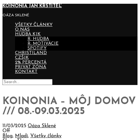
KOINONIA JÁN KRSTITEĽ
OÁZA SKLENÉ
VŠETKY ČLÁNKY
O NÁS
HUDBA KJK
R: HUDBA
R: MOTIVÁCIE
SPOTIFY
CHRISTILAND
CZŠJK
2% PERCENTÁ
PRIVAT ZÓNA
KONTAKT
KOINONIA – MÔJ DOMOV
/// 08.-09.03.2025
11/03/2025
Oáza Sklené
Off
Blog
,
Mladí
,
Všetky články