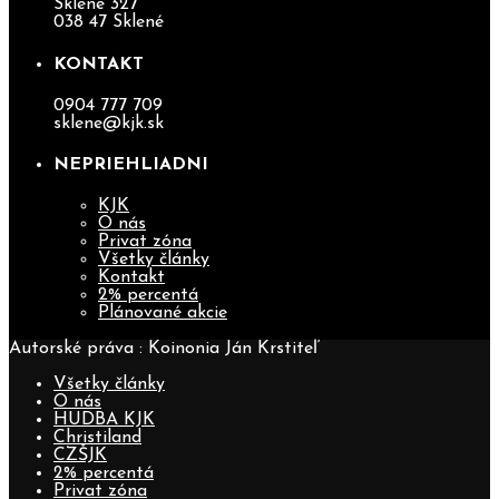
Sklené 327
038 47 Sklené
KONTAKT
0904 777 709
sklene@kjk.sk
NEPRIEHLIADNI
KJK
O nás
Privat zóna
Všetky články
Kontakt
2% percentá
Plánované akcie
Autorské práva : Koinonia Ján Krstiteľ
Všetky články
O nás
HUDBA KJK
Christiland
CZŠJK
2% percentá
Privat zóna