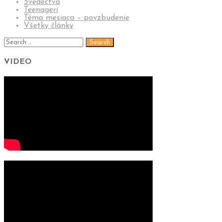
Svedectvá
Teenageri
Téma mesiaca – povzbudenie
Všetky články
VIDEO