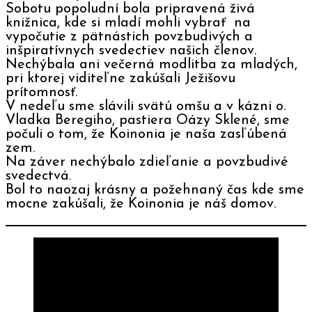
Sobotu popoludní bola pripravená živá
knižnica, kde si mladí mohli vybrať na
vypočutie z pätnástich povzbudivých a
inšpiratívnych svedectiev našich členov.
Nechýbala ani večerná modlitba za mladých,
pri ktorej viditeľne zakúšali Ježišovu
prítomnosť.
V nedeľu sme slávili svätú omšu a v kázni o.
Vladka Beregiho, pastiera Oázy Sklené, sme
počuli o tom, že Koinonia je naša zasľúbená
zem.
Na záver nechýbalo zdieľanie a povzbudivé
svedectvá.
Bol to naozaj krásny a požehnaný čas kde sme
mocne zakúšali, že Koinonia je náš domov.