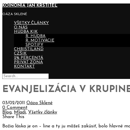
KOINONIA JÁN KRSTITEĽ
OÁZA SKLENÉ
VŠETKY ČLÁNKY
O NÁS
HUDBA KJK
R: HUDBA
R: MOTIVÁCIE
SPOTIFY
CHRISTILAND
CZŠJK
2% PERCENTÁ
PRIVAT ZÓNA
KONTAKT
EVANJELIZÁCIA V KRUPIN
03/02/2011
Oáza Sklené
0 Comment
Blog
,
Mladí
,
Všetky články
Share This
Božia láska je on – line a ty ju môžeš zakúsiť, bolo hlavné mo