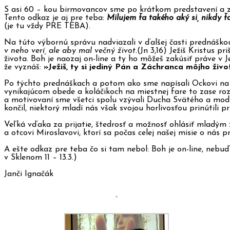
S asi 60 – kou birmovancov sme po krátkom predstavení a 
Tento odkaz je aj pre teba:
Milujem
ťa takého aký si, nikdy ť
(je tu vždy PRE TEBA).
Na túto výbornú správu nadviazali v ďalšej časti prednáško
v neho verí, ale aby mal večný život.
(Jn 3,16) Ježiš Kristus p
života. Boh je naozaj on-line a ty ho môžeš zakúsiť práve v Je
že vyznáš:
»Ježiš, ty si jediný Pán a Záchranca môjho živo
Po týchto prednáškach a potom ako sme napísali Ockovi na j
vynikajúcom obede a koláčikoch na miestnej fare to zase roz
a motivovaní sme všetci spolu vzývali Ducha Svätého a modlil
končil, niektorý mladí nás však svojou horlivosťou prinútili p
Veľká vďaka za prijatie, štedrosť a možnosť ohlásiť mladým 
a otcovi Miroslavovi, ktorí sa počas celej našej misie o nás pr
A ešte odkaz pre teba čo si tam nebol: Boh je on-line, nebuď
v Sklenom 11 – 13.3.)
Janči Ignačák