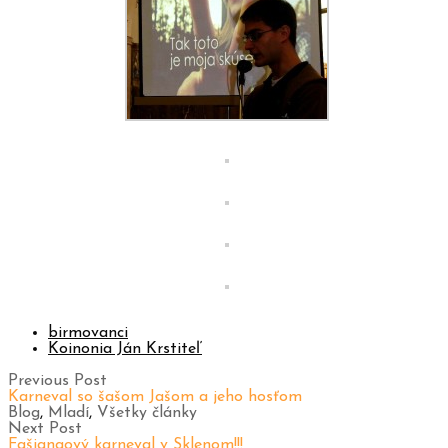
birmovanci
Koinonia Ján Krstiteľ
Previous Post
Karneval so šašom Jašom a jeho hosťom
Blog
,
Mladí
,
Všetky články
Next Post
Fašiangový karneval v Sklenom!!!