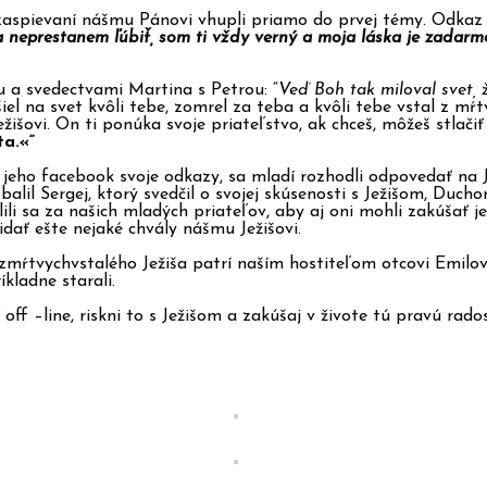
zaspievaní nášmu Pánovi vhupli priamo do prvej témy. Odkaz
a neprestanem ľúbiť, som ti vždy verný a moja láska je zadarm
u a svedectvami Martina s Petrou: “
Veď Boh tak miloval svet, 
rišiel na svet kvôli tebe, zomrel za teba a kvôli tebe vstal z 
žišovi. On ti ponúka svoje priateľstvo, ak chceš, môžeš stlačiť 
ta.«“
eho facebook svoje odkazy, sa mladí rozhodli odpovedať na J
balil Sergej, ktorý svedčil o svojej skúsenosti s Ježišom, Du
i sa za našich mladých priateľov, aby aj oni mohli zakúšať je
ridať ešte nejaké chvály nášmu Ježišovi.
zmŕtvychvstalého Ježiša patrí naším hostiteľom otcovi Emilov
íkladne starali.
 off –line, riskni to s Ježišom a zakúšaj v živote tú pravú ra