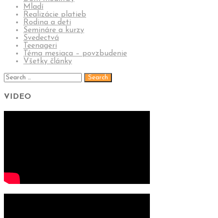
Mladí
Realizácie platieb
Rodina a deti
Semináre a kurzy
Svedectvá
Teenageri
Téma mesiaca – povzbudenie
Všetky články
VIDEO