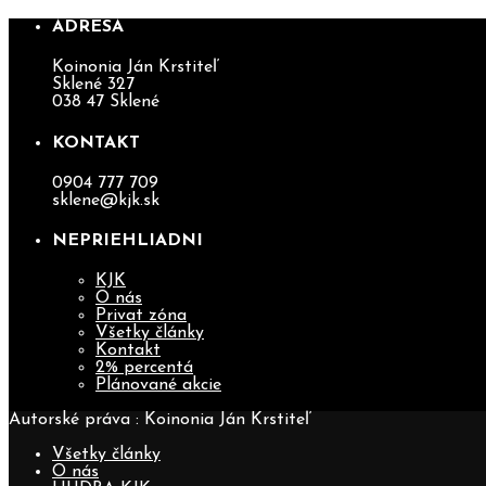
ADRESA
Koinonia Ján Krstiteľ
Sklené 327
038 47 Sklené
KONTAKT
0904 777 709
sklene@kjk.sk
NEPRIEHLIADNI
KJK
O nás
Privat zóna
Všetky články
Kontakt
2% percentá
Plánované akcie
Autorské práva : Koinonia Ján Krstiteľ
Všetky články
O nás