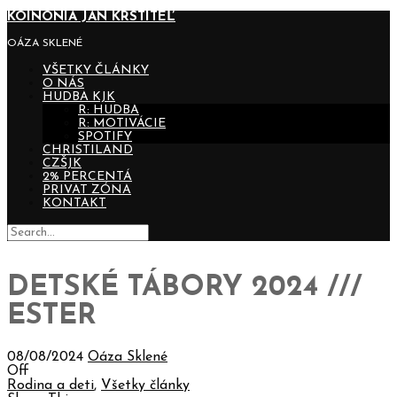
KOINONIA JÁN KRSTITEĽ
OÁZA SKLENÉ
VŠETKY ČLÁNKY
O NÁS
HUDBA KJK
R: HUDBA
R: MOTIVÁCIE
SPOTIFY
CHRISTILAND
CZŠJK
2% PERCENTÁ
PRIVAT ZÓNA
KONTAKT
DETSKÉ TÁBORY 2024 ///
ESTER
08/08/2024
Oáza Sklené
Off
Rodina a deti
,
Všetky články