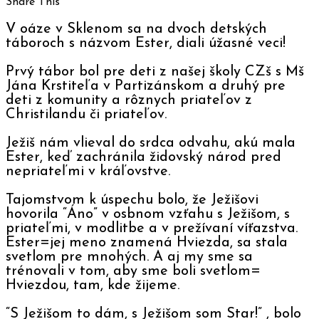
Share This
V oáze v Sklenom sa na dvoch detských
táboroch s názvom Ester, diali úžasné veci!
Prvý tábor bol pre deti z našej školy CZš s Mš
Jána Krstiteľa v Partizánskom a druhý pre
deti z komunity a rôznych priateľov z
Christilandu či priateľov.
Ježiš nám vlieval do srdca odvahu, akú mala
Ester, keď zachránila židovský národ pred
nepriateľmi v kráľovstve.
Tajomstvom k úspechu bolo, že Ježišovi
hovorila “Áno” v osbnom vzťahu s Ježišom, s
priateľmi, v modlitbe a v prežívaní víťazstva.
Ester=jej meno znamená Hviezda, sa stala
svetlom pre mnohých. A aj my sme sa
trénovali v tom, aby sme boli svetlom=
Hviezdou, tam, kde žijeme.
“S Ježišom to dám, s Ježišom som Star!” , bolo