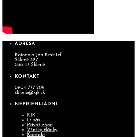
ADRESA
Koinonia Ján Krstiteľ
Sklené 327
038 47 Sklené
KONTAKT
0904 777 709
sklene@kjk.sk
NEPRIEHLIADNI
KJK
O nás
Privat zóna
Všetky články
Kontakt