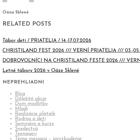
Oáza Sklené
RELATED POSTS
Tábor detí / PRIATELIA / 14.-17.07.2026
CHRISTILAND FEST 2026 /// VERNÍ PRIATELIA /// 03.-05.
DOBROVOĽNÍCI NA CHRISTILAND FESTE 2026 /// VERN
Letné tábory 2026 v Oáze Sklené
NEPREHLIADNI
Blog
Dôležité akcie
Dom modlitby
Mladí
Realizácie platieb
Rodina a deti
Semináre a kurzy
Svedectvá
Teenageri
Téma mesiaca – povzbudenie