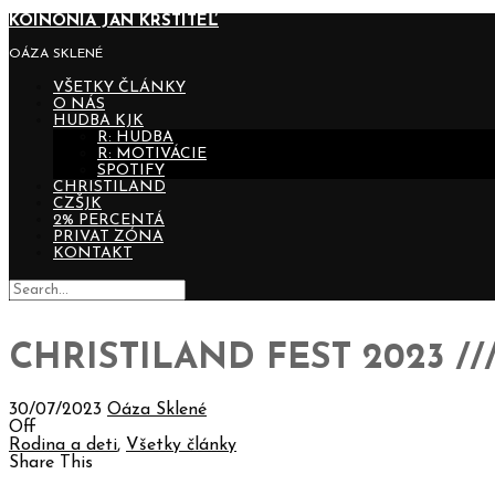
KOINONIA JÁN KRSTITEĽ
OÁZA SKLENÉ
VŠETKY ČLÁNKY
O NÁS
HUDBA KJK
R: HUDBA
R: MOTIVÁCIE
SPOTIFY
CHRISTILAND
CZŠJK
2% PERCENTÁ
PRIVAT ZÓNA
KONTAKT
CHRISTILAND FEST 2023 //
30/07/2023
Oáza Sklené
Off
Rodina a deti
,
Všetky články
Share This