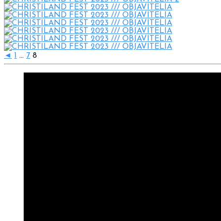
◄
1
...
7
8