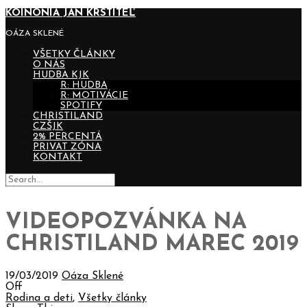
KOINONIA JÁN KRSTITEĽ
OÁZA SKLENÉ
VŠETKY ČLÁNKY
O NÁS
HUDBA KJK
R: HUDBA
R: MOTIVÁCIE
SPOTIFY
CHRISTILAND
CZŠJK
2% PERCENTÁ
PRIVAT ZÓNA
KONTAKT
VIDEOPOZVÁNKA NA
CHRISTILAND MAREC 2019
19/03/2019
Oáza Sklené
Off
Rodina a deti
,
Všetky články