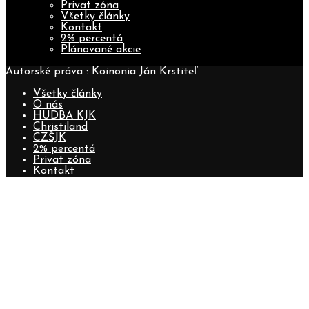
Privat zóna
Všetky články
Kontakt
2% percentá
Plánované akcie
Autorské práva : Koinonia Ján Krstiteľ
Všetky články
O nás
HUDBA KJK
Christiland
CZŠJK
2% percentá
Privat zóna
Kontakt