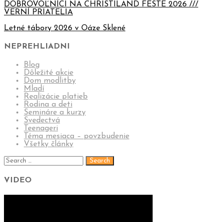
DOBROVOĽNÍCI NA CHRISTILAND FESTE 2026 ///
VERNÍ PRIATELIA
Letné tábory 2026 v Oáze Sklené
NEPREHLIADNI
Blog
Dôležité akcie
Dom modlitby
Mladí
Realizácie platieb
Rodina a deti
Semináre a kurzy
Svedectvá
Teenageri
Téma mesiaca – povzbudenie
Všetky články
VIDEO