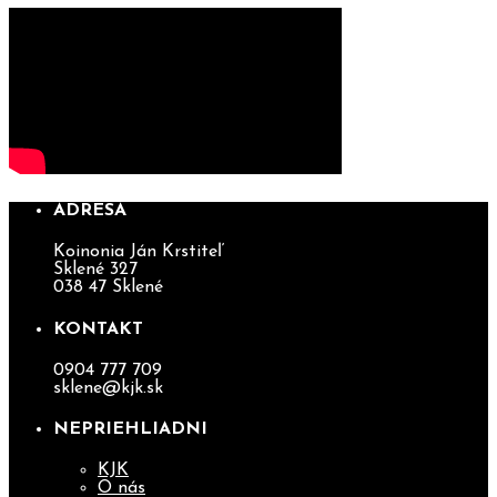
ADRESA
Koinonia Ján Krstiteľ
Sklené 327
038 47 Sklené
KONTAKT
0904 777 709
sklene@kjk.sk
NEPRIEHLIADNI
KJK
O nás