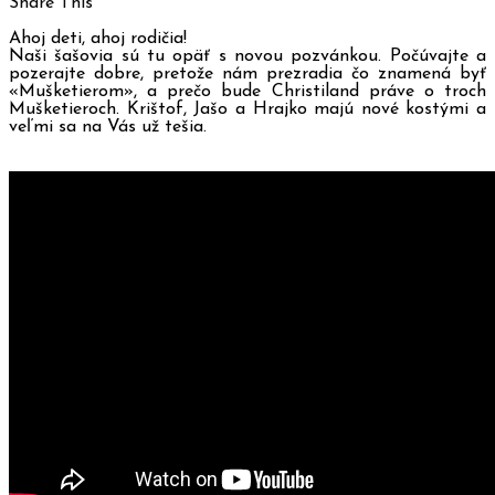
Share This
Ahoj deti, ahoj rodičia!
Naši šašovia sú tu opäť s novou pozvánkou. Počúvajte a
pozerajte dobre, pretože nám prezradia čo znamená byť
«Mušketierom», a prečo bude Christiland práve o troch
Mušketieroch. Krištof, Jašo a Hrajko majú nové kostými a
veľmi sa na Vás už tešia.