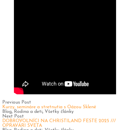
Previous Post
Kurzy, semináre a stretnutia s Oázou Sklené
Blog
,
Rodina a deti
,
Všetky články
Next Post
DOBROVOĽNÍCI NA CHRISTILAND FESTE 2025 ///
OPRAVÁRI SVETA