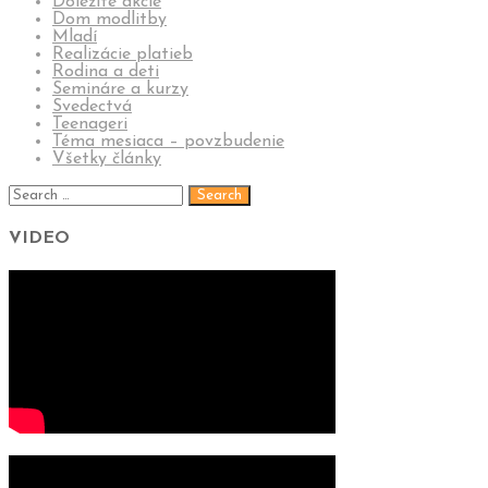
Dôležité akcie
Dom modlitby
Mladí
Realizácie platieb
Rodina a deti
Semináre a kurzy
Svedectvá
Teenageri
Téma mesiaca – povzbudenie
Všetky články
VIDEO