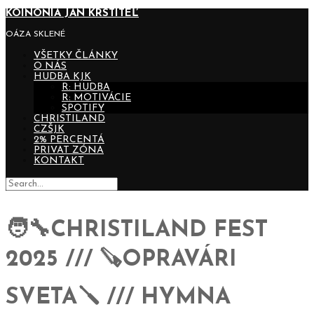
KOINONIA JÁN KRSTITEĽ
OÁZA SKLENÉ
VŠETKY ČLÁNKY
O NÁS
HUDBA KJK
R: HUDBA
R: MOTIVÁCIE
SPOTIFY
CHRISTILAND
CZŠJK
2% PERCENTÁ
PRIVAT ZÓNA
KONTAKT
🧑‍🔧CHRISTILAND FEST
2025 /// 🪚OPRAVÁRI
SVETA🪛 /// HYMNA