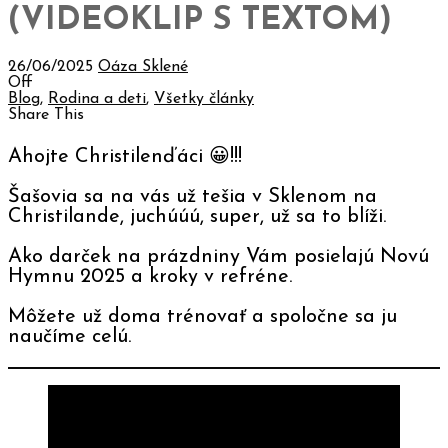
(VIDEOKLIP S TEXTOM)
26/06/2025
Oáza Sklené
Off
Blog
,
Rodina a deti
,
Všetky články
Share This
Ahojte Christilenďáci 😀!!!
Šašovia sa na vás už tešia v Sklenom na
Christilande, juchúúú, super, už sa to blíži.
Ako darček na prázdniny Vám posielajú Novú
Hymnu 2025 a kroky v refréne.
Môžete už doma trénovať a spoločne sa ju
naučíme celú.