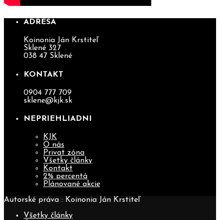
ADRESA
Koinonia Ján Krstiteľ
Sklené 327
038 47 Sklené
KONTAKT
0904 777 709
sklene@kjk.sk
NEPRIEHLIADNI
KJK
O nás
Privat zóna
Všetky články
Kontakt
2% percentá
Plánované akcie
Autorské práva : Koinonia Ján Krstiteľ
Všetky články