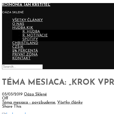
KOINONIA JÁN KRSTITEĽ
OÁZA SKLENÉ
VŠETKY ČLÁNKY
O NÁS
HUDBA KJK
R: HUDBA
R: MOTIVÁCIE
SPOTIFY
CHRISTILAND
CZŠJK
2% PERCENTÁ
PRIVAT ZÓNA
KONTAKT
TÉMA MESIACA: „KROK VP
03/03/2019
Oáza Sklené
Off
Téma mesiaca - povzbudenie
,
Všetky články
Share This