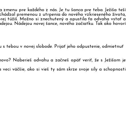
 zmenu pre každého z nás. Je tu šanca pre teba. Ježiša teší
rechádzal premenou z utrpenia do nového vzkrieseného života,
torej túžiš. Možno si znechutený a opustila ťa odvaha vstať a
ádejou. Nádejou novej šance, nového začiatku. Tak ako hovorí
olu s tebou v novej slobode. Prijať jeho odpustenie, odmietnuť
o? Naberieš odvahu a začneš opäť veriť, že s Ježišom je
ci väčšie, ako si vieš ty sám skrze svoje sily a schopnosti