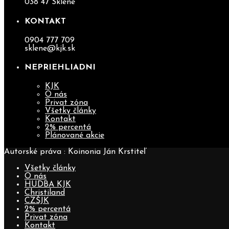
038 47 Sklené
KONTAKT
0904 777 709
sklene@kjk.sk
NEPRIEHLIADNI
KJK
O nás
Privat zóna
Všetky články
Kontakt
2% percentá
Plánované akcie
Autorské práva : Koinonia Ján Krstiteľ
Všetky články
O nás
HUDBA KJK
Christiland
CZŠJK
2% percentá
Privat zóna
Kontakt