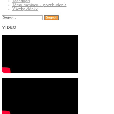
Teenageri
Téma mesiaca – povzbudenie
Všetky články
VIDEO