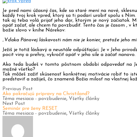
Je pred nami úžasný čas, kde sa staré mení na nové, sklesn
každý tvoj krok vpred, ktorý sa ti podarí urobiť spolu s Ní
tak aj teba volá prijať jeho dar, ktorým je nový začiatok. M
opäť začať, ale chcem ťa povzbudiť. Tento čas je časom , v 
božie slovo v knihe Nárekov:
„Vďaka Pánovej láskavosti nám nie je koniec, pretože jeho mi
Ježiš je totiž láskavý a neustále odpúšťajúci. Je v Jeho priro
pocit viny a prehry, vykročiť opäť v jeho sile a začať nanov
Ako teda budeš v tomto pôstnom období odpovedať na Jeho
možné všetko?
Tak môžeš zažiť skúsenosť konkrétnej motivácie robiť to is
predstaviť a zažiješ, čo znamená Božia milosť na vlastnej koži
Previous Post
Ako pokračujú prípravy na Christiland?
Téma mesiaca - povzbudenie
,
Všetky články
Next Post
Seminár pre ženy RESET
Téma mesiaca - povzbudenie
,
Všetky články