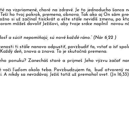
uté na vzpriamené, choré na zdravé. Je to jednoducho šanca na
m. Teší ho tvoj pokrok, premena, obnova. Tak ako aj On sám p
ožno si už začínal tisíckrát a ešte stále nevidíš zmenu, po k
ktorom môžeš dovoliť Ježišovi, aby tvoje srdce naplnil novou n
losť a súcit nepomíňajú, sú nové každé ráno.“ (Nár 6,22 )
dzenosti ti stále nanovo odpustiť, povzbudiť ťa, vstať a ísť sp
o. Každý deň, znova a znova. To je skutočná premena.
 ponuku? Zanecháš staré a prijmeš Jeho výzvu začať nanov
té voči ľuďom okolo teba. Povzbudzujem ťa, buď otvorený na ve
. A nikdy sa nevzdávaj. Ježiš totiž už premohol svet. (Jn 16,33)