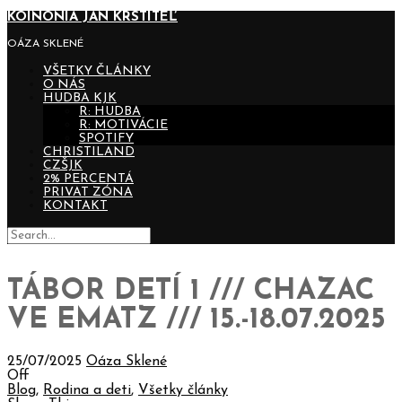
KOINONIA JÁN KRSTITEĽ
OÁZA SKLENÉ
VŠETKY ČLÁNKY
O NÁS
HUDBA KJK
R: HUDBA
R: MOTIVÁCIE
SPOTIFY
CHRISTILAND
CZŠJK
2% PERCENTÁ
PRIVAT ZÓNA
KONTAKT
TÁBOR DETÍ 1 /// CHAZAC
VE EMATZ /// 15.-18.07.2025
25/07/2025
Oáza Sklené
Off
Blog
,
Rodina a deti
,
Všetky články