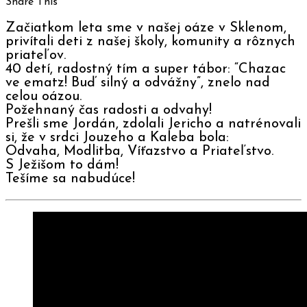
Share This
Začiatkom leta sme v našej oáze v Sklenom,
privítali deti z našej školy, komunity a rôznych
priateľov.
40 detí, radostný tím a super tábor: “Chazac
ve ematz! Buď silný a odvážny”, znelo nad
celou oázou.
Požehnaný čas radosti a odvahy!
Prešli sme Jordán, zdolali Jericho a natrénovali
si, že v srdci Jouzeho a Kaleba bola:
Odvaha, Modlitba, Víťazstvo a Priateľstvo.
S Ježišom to dám!
Tešíme sa nabudúce!