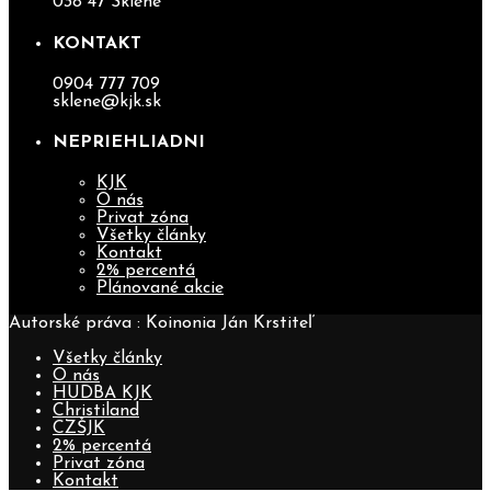
038 47 Sklené
KONTAKT
0904 777 709
sklene@kjk.sk
NEPRIEHLIADNI
KJK
O nás
Privat zóna
Všetky články
Kontakt
2% percentá
Plánované akcie
Autorské práva : Koinonia Ján Krstiteľ
Všetky články
O nás
HUDBA KJK
Christiland
CZŠJK
2% percentá
Privat zóna
Kontakt