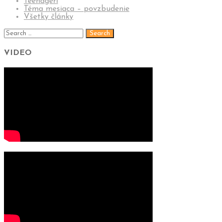
Teenageri
Téma mesiaca – povzbudenie
Všetky články
VIDEO