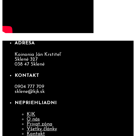
ADRESA
Koinonia Ján Krstiteľ
Sklené 327
038 47 Sklené
KONTAKT
0904 777 709
sklene@kjk.sk
NEPRIEHLIADNI
KJK
O nás
Privat zóna
Všetky články
Kontakt