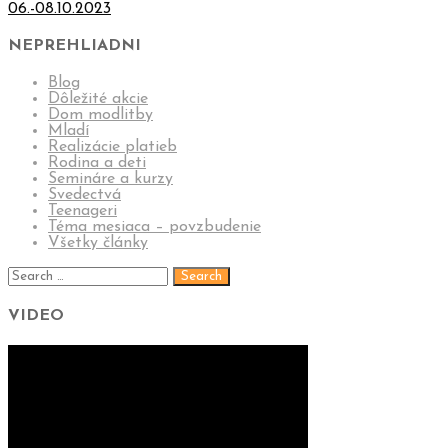
06.-08.10.2023
NEPREHLIADNI
Blog
Dôležité akcie
Dom modlitby
Mladí
Realizácie platieb
Rodina a deti
Semináre a kurzy
Svedectvá
Teenageri
Téma mesiaca – povzbudenie
Všetky články
VIDEO