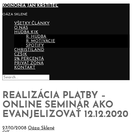
KOINONIA JÁN KRSTITEĽ
OÁZA SKLENÉ
VŠETKY ČLÁNKY
O NÁS
HUDBA KJK
R: HUDBA
R: MOTIVÁCIE
SPOTIFY
CHRISTILAND
CZŠJK
2% PERCENTÁ
PRIVAT ZÓNA
KONTAKT
REALIZÁCIA PLATBY –
ONLINE SEMINÁR AKO
EVANJELIZOVAŤ 12.12.2020
27/10/2008
Oáza Sklené