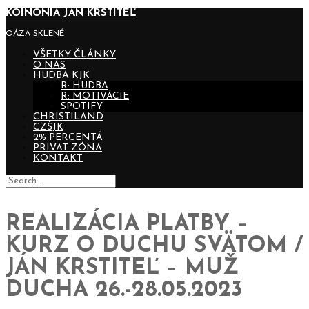
KOINONIA JÁN KRSTITEĽ
OÁZA SKLENÉ
VŠETKY ČLÁNKY
O NÁS
HUDBA KJK
R: HUDBA
R: MOTIVÁCIE
SPOTIFY
CHRISTILAND
CZŠJK
2% PERCENTÁ
PRIVAT ZÓNA
KONTAKT
REALIZÁCIA PLATBY –
KURZ O DUCHU SVÄTOM /
JÁN KRSTITEĽ – MUŽ
DUCHA 26.-28.05.2023