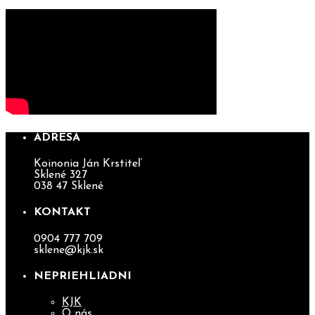
ADRESA
Koinonia Ján Krstiteľ
Sklené 327
038 47 Sklené
KONTAKT
0904 777 709
sklene@kjk.sk
NEPRIEHLIADNI
KJK
O nás