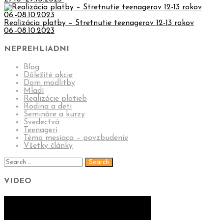
Realizácia platby – Stretnutie teenagerov 12-13 rokov
06.-08.10.2023
NEPREHLIADNI
Blog
Dôležité akcie
Dom modlitby
Mladí
Realizácie platieb
Rodina a deti
Semináre a kurzy
Svedectvá
Teenageri
Téma mesiaca – povzbudenie
Všetky články
VIDEO