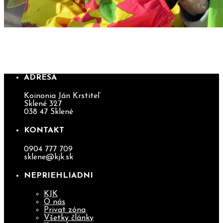
ZO ZÁKULISIA NAHRÁVANIA V TV
LUX!
ADRESA
Koinonia Ján Krstiteľ
Sklené 327
038 47 Sklené
KONTAKT
0904 777 709
sklene@kjk.sk
NEPRIEHLIADNI
KJK
O nás
Privat zóna
Všetky články