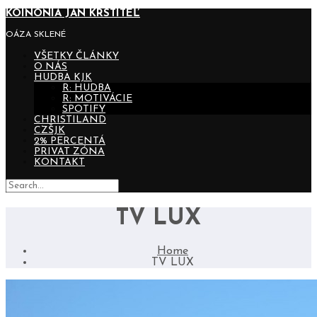
KOINONIA JÁN KRSTITEĽ
OÁZA SKLENÉ
VŠETKY ČLÁNKY
O NÁS
HUDBA KJK
R: HUDBA
R: MOTIVÁCIE
SPOTIFY
CHRISTILAND
CZŠJK
2% PERCENTÁ
PRIVAT ZÓNA
KONTAKT
TV LUX
Home
TV LUX