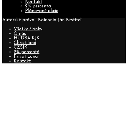
Kontakt
2% percentá
Plánované akcie
Autorské práva : Koinonia Ján Krstiteľ
Všetky články
O nás
HUDBA KJK
Christiland
CZŠJK
2% percentá
Privat zóna
Kontakt