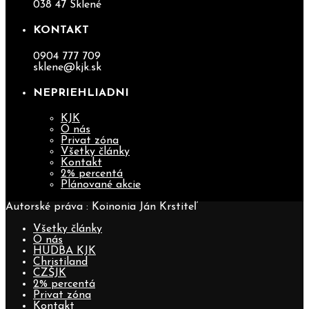
038 47 Sklené
KONTAKT
0904 777 709
sklene@kjk.sk
NEPRIEHLIADNI
KJK
O nás
Privat zóna
Všetky články
Kontakt
2% percentá
Plánované akcie
Autorské práva : Koinonia Ján Krstiteľ
Všetky články
O nás
HUDBA KJK
Christiland
CZŠJK
2% percentá
Privat zóna
Kontakt