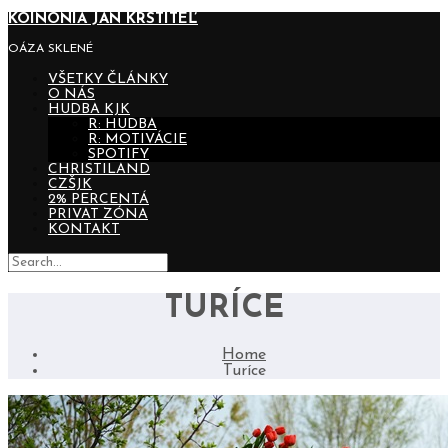
KOINONIA JÁN KRSTITEĽ
OÁZA SKLENÉ
VŠETKY ČLÁNKY
O NÁS
HUDBA KJK
R: HUDBA
R: MOTIVÁCIE
SPOTIFY
CHRISTILAND
CZŠJK
2% PERCENTÁ
PRIVAT ZÓNA
KONTAKT
TURÍCE
Home
Turíce