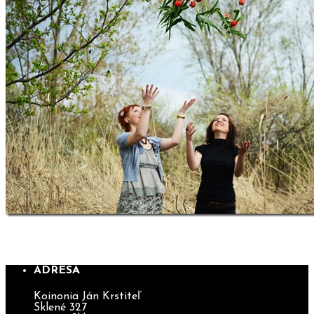
SLÁVENIE TURÍC 2011
ADRESA
Koinonia Ján Krstiteľ
Sklené 327