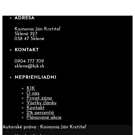
MLADÝCH „EXPERIENCE“
ADRESA
Koinonia Ján Krstiteľ
Sklené 327
038 47 Sklené
KONTAKT
0904 777 709
sklene@kjk.sk
NEPRIEHLIADNI
KJK
O nás
Privat zóna
Všetky články
Kontakt
2% percentá
Plánované akcie
Autorské práva : Koinonia Ján Krstiteľ