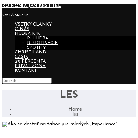
KOINONIA JÁN KRSTITEĽ
OÁZA SKLENÉ
VŠETKY ČLÁNKY
O NÁS
HUDBA KJK
R: HUDBA
R: MOTIVÁCIE
SPOTIFY
CHRISTILAND
CZŠJK
2% PERCENTÁ
PRIVAT ZÓNA
KONTAKT
LES
Home
les
AKO SA DOSTAŤ NA TÁBOR PRE