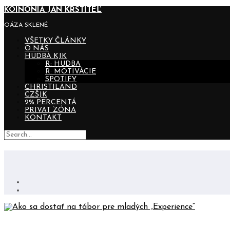
KOINONIA JÁN KRSTITEĽ
OÁZA SKLENÉ
VŠETKY ČLÁNKY
O NÁS
HUDBA KJK
R: HUDBA
R: MOTIVÁCIE
SPOTIFY
CHRISTILAND
CZŠJK
2% PERCENTÁ
PRIVAT ZÓNA
KONTAKT
AKO SA DOSTAŤ NA TÁBOR PRE ML