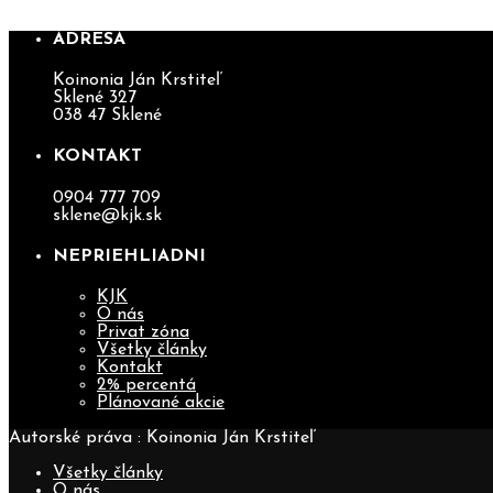
ADRESA
Koinonia Ján Krstiteľ
Sklené 327
038 47 Sklené
KONTAKT
0904 777 709
sklene@kjk.sk
NEPRIEHLIADNI
KJK
O nás
Privat zóna
Všetky články
Kontakt
2% percentá
Plánované akcie
Autorské práva : Koinonia Ján Krstiteľ
Všetky články
O nás