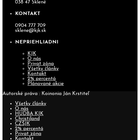
038 47 Sklené
KONTAKT
0904 777 709
sklene@kjk.sk
NEPRIEHLIADNI
KJK
O nás
Privat zóna
Všetky články
Kontakt
2% percentá
Plánované akcie
Autorské práva : Koinonia Ján Krstiteľ
Všetky články
O nás
HUDBA KJK
Christiland
CZŠJK
2% percentá
Privat zóna
Kontakt