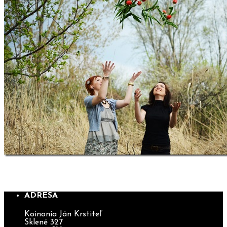
SLÁVENIE TURÍC 2011
ADRESA
Koinonia Ján Krstiteľ
Sklené 327