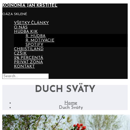
KOINONIA JÁN KRSTITEĽ
OÁZA SKLENÉ
VŠETKY ČLÁNKY
O NÁS
HUDBA KJK
R: HUDBA
R: MOTIVÁCIE
SPOTIFY
CHRISTILAND
CZŠJK
2% PERCENTÁ
PRIVAT ZÓNA
KONTAKT
DUCH SVÄTY
Home
Duch Sväty