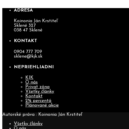
ADRESA
Koinonia Ján Krstiteľ
Sklené 327
038 47 Sklené
KONTAKT
0904 777 709
sklene@kjk.sk
NEPRIEHLIADNI
KJK
O nás
Privat zóna
Všetky články
Kontakt
2% percentá
Plánované akcie
Autorské práva : Koinonia Ján Krstiteľ
Všetky články
O nás