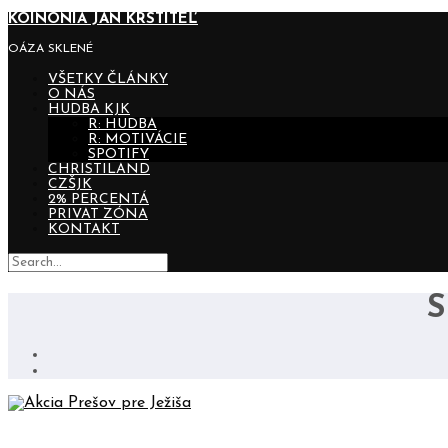
KOINONIA JÁN KRSTITEĽ
OÁZA SKLENÉ
VŠETKY ČLÁNKY
O NÁS
HUDBA KJK
R: HUDBA
R: MOTIVÁCIE
SPOTIFY
CHRISTILAND
CZŠJK
2% PERCENTÁ
PRIVAT ZÓNA
KONTAKT
AKCIA PREŠOV PRE JEŽIŠA