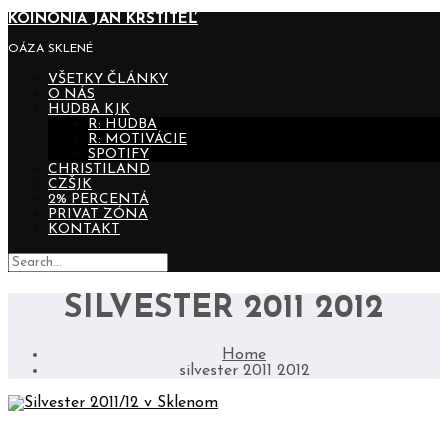
KOINONIA JÁN KRSTITEĽ
OÁZA SKLENÉ
VŠETKY ČLÁNKY
O NÁS
HUDBA KJK
R: HUDBA
R: MOTIVÁCIE
SPOTIFY
CHRISTILAND
CZŠJK
2% PERCENTÁ
PRIVAT ZÓNA
KONTAKT
SILVESTER 2011 2012
Home
silvester 2011 2012
SILVESTER 2011/12 V SKLENOM