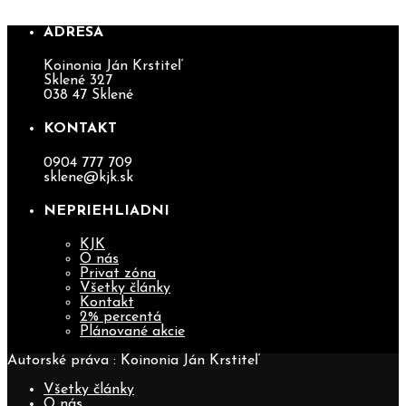
ADRESA
Koinonia Ján Krstiteľ
Sklené 327
038 47 Sklené
KONTAKT
0904 777 709
sklene@kjk.sk
NEPRIEHLIADNI
KJK
O nás
Privat zóna
Všetky články
Kontakt
2% percentá
Plánované akcie
Autorské práva : Koinonia Ján Krstiteľ
Všetky články
O nás