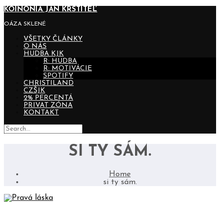
KOINONIA JÁN KRSTITEĽ
OÁZA SKLENÉ
VŠETKY ČLÁNKY
O NÁS
HUDBA KJK
R: HUDBA
R: MOTIVÁCIE
SPOTIFY
CHRISTILAND
CZŠJK
2% PERCENTÁ
PRIVAT ZÓNA
KONTAKT
SI TY SÁM.
Home
si ty sám.
PRAVÁ LÁSKA