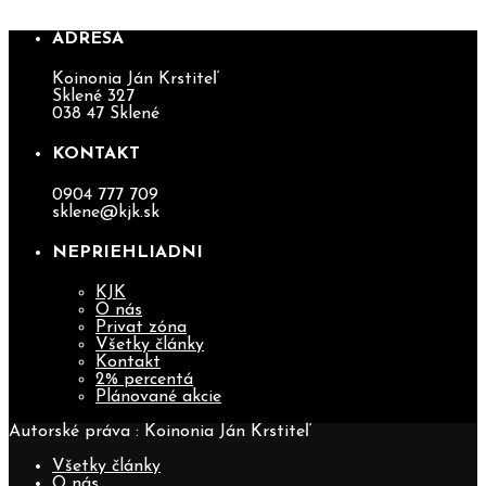
ADRESA
Koinonia Ján Krstiteľ
Sklené 327
038 47 Sklené
KONTAKT
0904 777 709
sklene@kjk.sk
NEPRIEHLIADNI
KJK
O nás
Privat zóna
Všetky články
Kontakt
2% percentá
Plánované akcie
Autorské práva : Koinonia Ján Krstiteľ
Všetky články
O nás