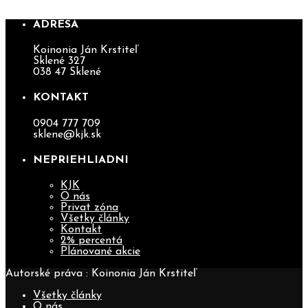
ADRESA
Koinonia Ján Krstiteľ
Sklené 327
038 47 Sklené
KONTAKT
0904 777 709
sklene@kjk.sk
NEPRIEHLIADNI
KJK
O nás
Privat zóna
Všetky články
Kontakt
2% percentá
Plánované akcie
Autorské práva : Koinonia Ján Krstiteľ
Všetky články
O nás