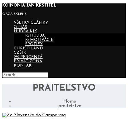
KOINONIA JÁN KRSTITEĽ
OÁZA SKLENÉ
VŠETKY ČLÁNKY
O NÁS
HUDBA KJK
R: HUDBA
R: MOTIVÁCIE
SPOTIFY
CHRISTILAND
CZŠJK
2% PERCENTÁ
PRIVAT ZÓNA
KONTAKT
PRAITEĽSTVO
Home
praiteľstvo
ZO SLOVENSKA DO CAMPARMA