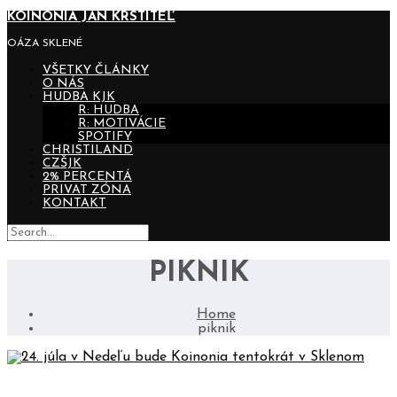
KOINONIA JÁN KRSTITEĽ
OÁZA SKLENÉ
VŠETKY ČLÁNKY
O NÁS
HUDBA KJK
R: HUDBA
R: MOTIVÁCIE
SPOTIFY
CHRISTILAND
CZŠJK
2% PERCENTÁ
PRIVAT ZÓNA
KONTAKT
PIKNIK
Home
piknik
24. JÚLA V NEDEĽU BUDE