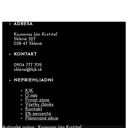
KOINONIA TENTOKRÁT V
SKLENOM
ADRESA
Koinonia Ján Krstiteľ
Sklené 327
038 47 Sklené
KONTAKT
0904 777 709
sklene@kjk.sk
NEPRIEHLIADNI
KJK
O nás
Privat zóna
Všetky články
Kontakt
2% percentá
Plánované akcie
Autorské práva : Koinonia Ján Krstiteľ