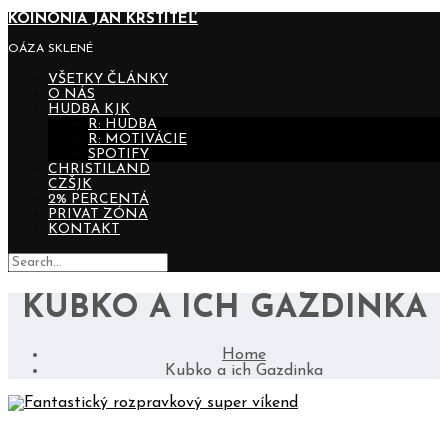
KOINONIA JÁN KRSTITEĽ
OÁZA SKLENÉ
VŠETKY ČLÁNKY
O NÁS
HUDBA KJK
R: HUDBA
R: MOTIVÁCIE
SPOTIFY
CHRISTILAND
CZŠJK
2% PERCENTÁ
PRIVAT ZÓNA
KONTAKT
KUBKO A ICH GAZDINKA
Home
Kubko a ich Gazdinka
FANTASTICKÝ ROZPRAVKOVÝ