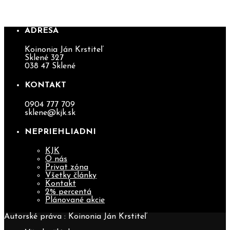
SUPER VÍKEND
ADRESA
Koinonia Ján Krstiteľ
Sklené 327
038 47 Sklené
KONTAKT
0904 777 709
sklene@kjk.sk
NEPRIEHLIADNI
KJK
O nás
Privat zóna
Všetky články
Kontakt
2% percentá
Plánované akcie
Autorské práva : Koinonia Ján Krstiteľ