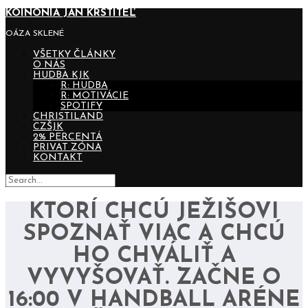
KOINONIA JÁN KRSTITEĽ
OÁZA SKLENÉ
VŠETKY ČLÁNKY
O NÁS
HUDBA KJK
R: HUDBA
R: MOTIVÁCIE
SPOTIFY
CHRISTILAND
CZŠJK
2% PERCENTÁ
PRIVAT ZÓNA
KONTAKT
KTORÍ CHCÚ JEŽIŠOVI
SPOZNAŤ VIAC A CHCÚ
HO CHVÁLIŤ A
VYVYŠOVAŤ. ZAČNE O
16:00 V HANDBALL ARÉNE