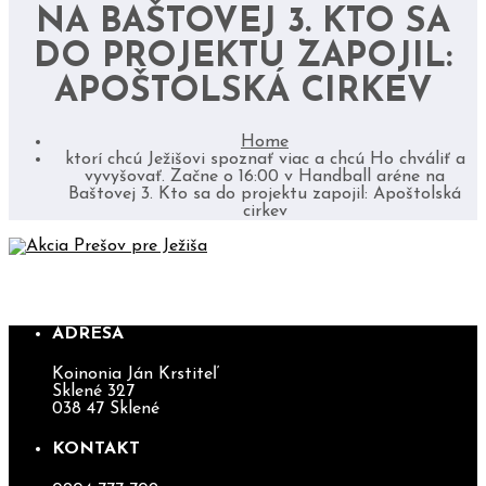
NA BAŠTOVEJ 3. KTO SA
DO PROJEKTU ZAPOJIL:
APOŠTOLSKÁ CIRKEV
Home
ktorí chcú Ježišovi spoznať viac a chcú Ho chváliť a
vyvyšovať. Začne o 16:00 v Handball aréne na
Baštovej 3. Kto sa do projektu zapojil: Apoštolská
cirkev
AKCIA PREŠOV PRE JEŽIŠA
ADRESA
Koinonia Ján Krstiteľ
Sklené 327
038 47 Sklené
KONTAKT