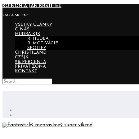
KOINONIA JÁN KRSTITEĽ
OÁZA SKLENÉ
VŠETKY ČLÁNKY
O NÁS
HUDBA KJK
R: HUDBA
R: MOTIVÁCIE
SPOTIFY
CHRISTILAND
CZŠJK
2% PERCENTÁ
PRIVAT ZÓNA
KONTAKT
FANTASTICKÝ ROZPRAVKOVÝ SUPER