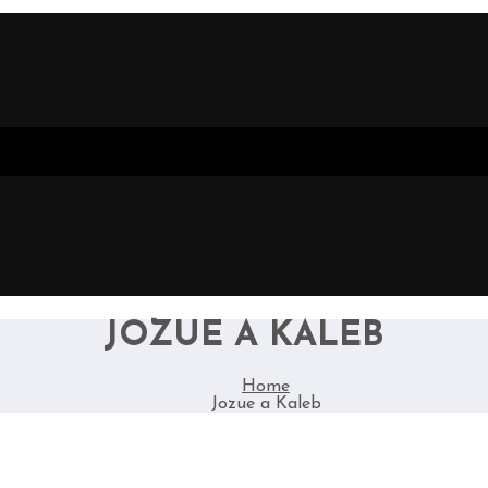
JOZUE A KALEB
Home
Jozue a Kaleb
 VÍKEND