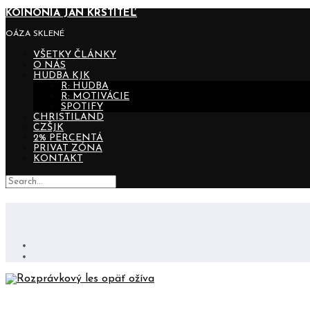
KOINONIA JÁN KRSTITEĽ
OÁZA SKLENÉ
VŠETKY ČLÁNKY
O NÁS
HUDBA KJK
R: HUDBA
R: MOTIVÁCIE
SPOTIFY
CHRISTILAND
CZŠJK
2% PERCENTÁ
PRIVAT ZÓNA
KONTAKT
ROZPRÁVKOVÝ LES OPÄŤ OŽÍVA