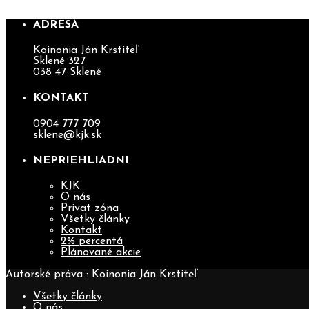
ADRESA
Koinonia Ján Krstiteľ
Sklené 327
038 47 Sklené
KONTAKT
0904 777 709
sklene@kjk.sk
NEPRIEHLIADNI
KJK
O nás
Privat zóna
Všetky články
Kontakt
2% percentá
Plánované akcie
Autorské práva : Koinonia Ján Krstiteľ
Všetky články
O nás