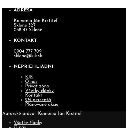
ADRESA
Koinonia Ján Krstiteľ
Sklené 327
038 47 Sklené
KONTAKT
0904 777 709
sklene@kjk.sk
NEPRIEHLIADNI
KJK
O nás
Privat zóna
Všetky články
Kontakt
2% percentá
Plánované akcie
Autorské práva : Koinonia Ján Krstiteľ
Všetky články
O nás