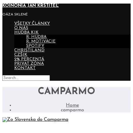
KOINONIA JÁN KRSTITEĽ
OÁZA SKLENÉ
VŠETKY ČLÁNKY
O NÁS
HUDBA KJK
R: HUDBA
R: MOTIVÁCIE
SPOTIFY
CHRISTILAND
CZŠJK
2% PERCENTÁ
PRIVAT ZÓNA
KONTAKT
CAMPARMO
Home
camparmo
ZO SLOVENSKA DO CAMPARMA