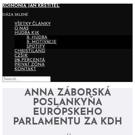
KOINONIA JÁN KRSTITEĽ
OÁZA SKLENÉ
VŠETKY ČLÁNKY
O NÁS
HUDBA KJK
R: HUDBA
R: MOTIVÁCIE
SPOTIFY
CHRISTILAND
CZŠJK
2% PERCENTÁ
PRIVAT ZÓNA
KONTAKT
ANNA ZÁBORSKÁ
POSLANKYŇA
EURÓPSKEHO
PARLAMENTU ZA KDH