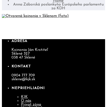
Home
Anna Záborská poslankyňa Európskeho parlamentu
za KDH
OTVORENÁ KOINONIA V SKLENOM
(FOTO)
ADRESA
Koinonia Ján Krstiteľ
Sklené 327
038 47 Sklené
KONTAKT
0904 777 709
sklene@kjk.sk
NEPRIEHLIADNI
KJK
O nás
Privat zóna